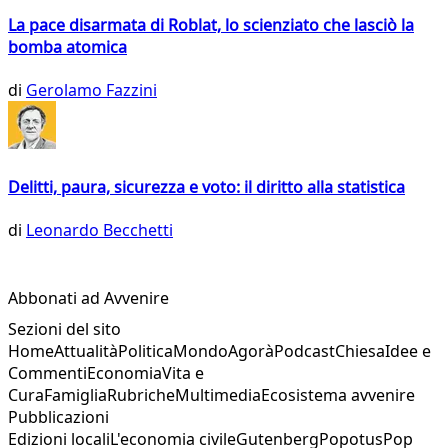
La pace disarmata di Roblat, lo scienziato che lasciò la
bomba atomica
di
Gerolamo Fazzini
Delitti, paura, sicurezza e voto: il diritto alla statistica
di
Leonardo Becchetti
Abbonati ad Avvenire
Sezioni del sito
Home
Attualità
Politica
Mondo
Agorà
Podcast
Chiesa
Idee e
Commenti
Economia
Vita e
Cura
Famiglia
Rubriche
Multimedia
Ecosistema avvenire
Pubblicazioni
Edizioni locali
L'economia civile
Gutenberg
Popotus
Pop