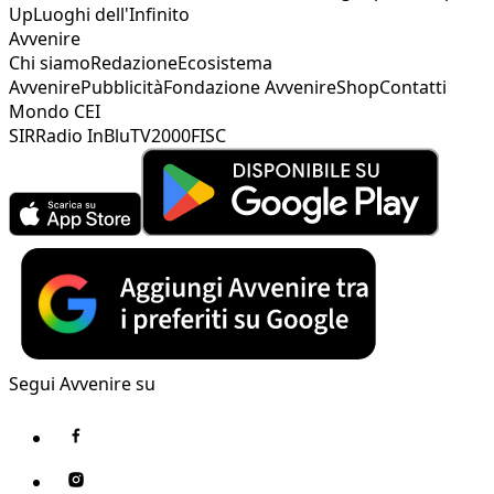
Up
Luoghi dell'Infinito
Avvenire
Chi siamo
Redazione
Ecosistema
Avvenire
Pubblicità
Fondazione Avvenire
Shop
Contatti
Mondo CEI
SIR
Radio InBlu
TV2000
FISC
Segui Avvenire su