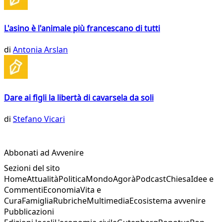
L'asino è l'animale più francescano di tutti
di
Antonia Arslan
Dare ai figli la libertà di cavarsela da soli
di
Stefano Vicari
Abbonati ad Avvenire
Sezioni del sito
Home
Attualità
Politica
Mondo
Agorà
Podcast
Chiesa
Idee e
Commenti
Economia
Vita e
Cura
Famiglia
Rubriche
Multimedia
Ecosistema avvenire
Pubblicazioni