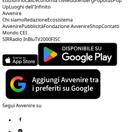
Edizioni locali
L'economia civile
Gutenberg
Popotus
Pop
Up
Luoghi dell'Infinito
Avvenire
Chi siamo
Redazione
Ecosistema
Avvenire
Pubblicità
Fondazione Avvenire
Shop
Contatti
Mondo CEI
SIR
Radio InBlu
TV2000
FISC
Segui Avvenire su