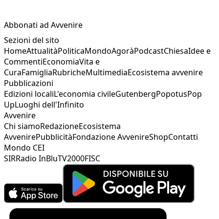
Abbonati ad Avvenire
Sezioni del sito
Home
Attualità
Politica
Mondo
Agorà
Podcast
Chiesa
Idee e
Commenti
Economia
Vita e
Cura
Famiglia
Rubriche
Multimedia
Ecosistema avvenire
Pubblicazioni
Edizioni locali
L'economia civile
Gutenberg
Popotus
Pop
Up
Luoghi dell'Infinito
Avvenire
Chi siamo
Redazione
Ecosistema
Avvenire
Pubblicità
Fondazione Avvenire
Shop
Contatti
Mondo CEI
SIR
Radio InBlu
TV2000
FISC