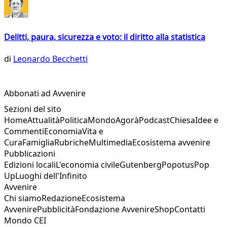
Delitti, paura, sicurezza e voto: il diritto alla statistica
di
Leonardo Becchetti
Abbonati ad Avvenire
Sezioni del sito
Home
Attualità
Politica
Mondo
Agorà
Podcast
Chiesa
Idee e
Commenti
Economia
Vita e
Cura
Famiglia
Rubriche
Multimedia
Ecosistema avvenire
Pubblicazioni
Edizioni locali
L'economia civile
Gutenberg
Popotus
Pop
Up
Luoghi dell'Infinito
Avvenire
Chi siamo
Redazione
Ecosistema
Avvenire
Pubblicità
Fondazione Avvenire
Shop
Contatti
Mondo CEI