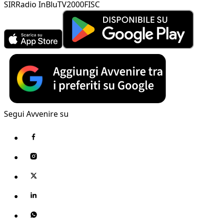
SIR
Radio InBlu
TV2000
FISC
Segui Avvenire su