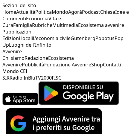
Sezioni del sito
Home
Attualità
Politica
Mondo
Agorà
Podcast
Chiesa
Idee e
Commenti
Economia
Vita e
Cura
Famiglia
Rubriche
Multimedia
Ecosistema avvenire
Pubblicazioni
Edizioni locali
L'economia civile
Gutenberg
Popotus
Pop
Up
Luoghi dell'Infinito
Avvenire
Chi siamo
Redazione
Ecosistema
Avvenire
Pubblicità
Fondazione Avvenire
Shop
Contatti
Mondo CEI
SIR
Radio InBlu
TV2000
FISC