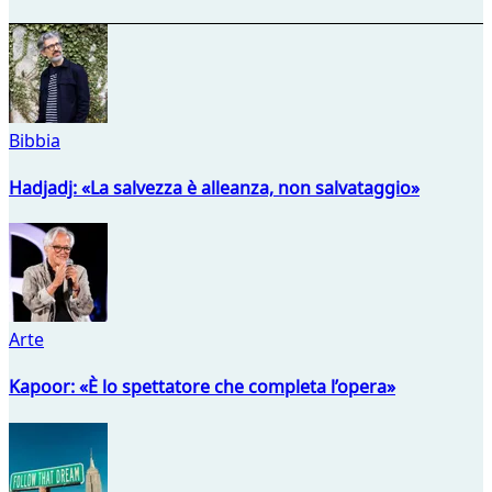
Bibbia
Hadjadj: «La salvezza è alleanza, non salvataggio»
Arte
Kapoor: «È lo spettatore che completa l’opera»