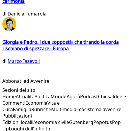
cerimonia
di
Daniela Fumarola
Giorgia e Pedro, i due «opposti» che tirando la corda
rischiano di spezzare l'Europa
di
Marco Iasevoli
Abbonati ad Avvenire
Sezioni del sito
Home
Attualità
Politica
Mondo
Agorà
Podcast
Chiesa
Idee e
Commenti
Economia
Vita e
Cura
Famiglia
Rubriche
Multimedia
Ecosistema avvenire
Pubblicazioni
Edizioni locali
L'economia civile
Gutenberg
Popotus
Pop
Up
Luoghi dell'Infinito