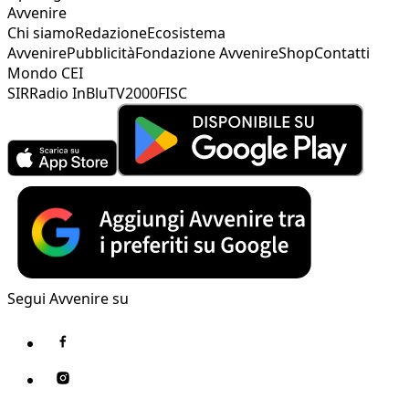
Avvenire
Chi siamo
Redazione
Ecosistema
Avvenire
Pubblicità
Fondazione Avvenire
Shop
Contatti
Mondo CEI
SIR
Radio InBlu
TV2000
FISC
Segui Avvenire su