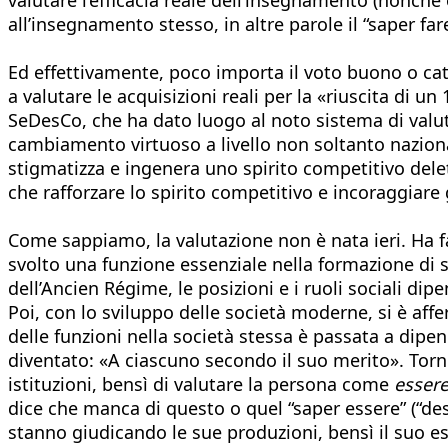
all’insegnamento stesso, in altre parole il “saper fa
Ed effettivamente, poco importa il voto buono o catt
a valutare le acquisizioni reali per la «riuscita di 
SeDesCo, che ha dato luogo al noto sistema di valuta
cambiamento virtuoso a livello non soltanto nazional
stigmatizza e ingenera uno spirito competitivo delet
che rafforzare lo spirito competitivo e incoraggiare gl
Come sappiamo, la valutazione non è nata ieri. Ha f
svolto una funzione essenziale nella formazione di so
dell’Ancien Régime, le posizioni e i ruoli sociali di
Poi, con lo sviluppo delle società moderne, si è affer
delle funzioni nella società stessa è passata a dipe
diventato: «A ciascuno secondo il suo merito». Torn
istituzioni, bensì di valutare la persona come
essere
dice che manca di questo o quel “saper essere” (“desid
stanno giudicando le sue produzioni, bensì il suo esse