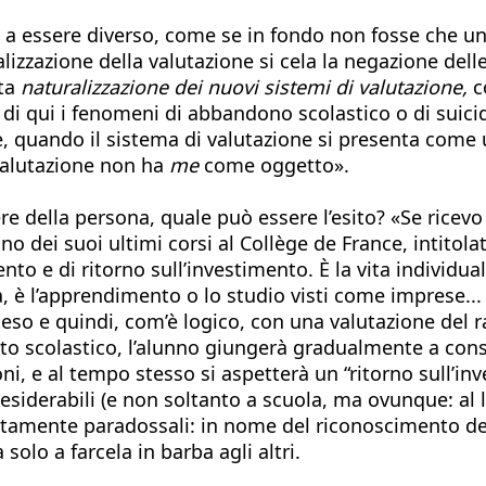
 a essere diverso, come se in fondo non fosse che un
ralizzazione della valutazione si cela la negazione del
sta
naturalizzazione dei nuovi sistemi di valutazione,
co
e: di qui i fenomeni di abbandono scolastico o di suici
 quando il sistema di valutazione si presenta come un
 valutazione non ha
me
come oggetto».
ere della persona, quale può essere l’esito? «Se rice
uno dei suoi ultimi corsi al Collège de France, intitol
ento e di ritorno sull’investimento. È la vita individua
 è l’apprendimento o lo studio visti come imprese...
teso e quindi, com’è logico, con una valutazione del 
ito scolastico, l’alunno giungerà gradualmente a cons
ioni, e al tempo stesso si aspetterà un “ritorno sull’i
desiderabili (e non soltanto a scuola, ma ovunque: al l
utamente paradossali: in nome del riconoscimento de
olo a farcela in barba agli altri.