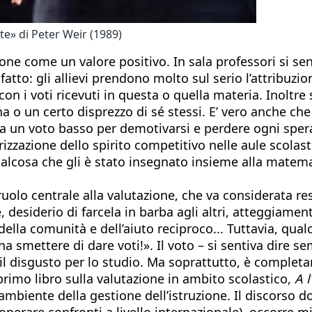
te» di Peter Weir (1989)
ione come un valore positivo. In sala professori si 
 fatto: gli allievi prendono molto sul serio l’attribuzio
con i voti ricevuti in questa o quella materia. Inoltre
 o un certo disprezzo di sé stessi. E’ vero anche che 
sta un voto basso per demotivarsi e perdere ogni sper
izzazione dello spirito competitivo nelle aule scolas
qualcosa che gli è stato insegnato insieme alla matema
n ruolo centrale alla valutazione, che va considerata 
é, desiderio di farcela in barba agli altri, atteggiame
della comunità e dell’aiuto reciproco... Tuttavia, qua
 smettere di dare voti!». Il voto – si sentiva dire sem
l disgusto per lo studio. Ma soprattutto, è completamen
primo libro sulla valutazione in ambito scolastico,
A 
mbiente della gestione dell’istruzione. Il discorso d
 operare confronti a livello internazionale), occorre 