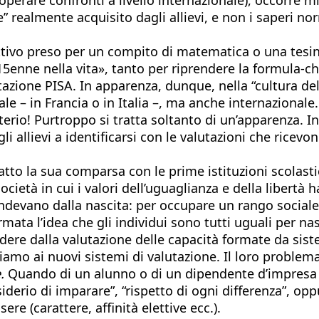
re” realmente acquisito dagli allievi, e non i saperi 
ivo preso per un compito di matematica o una tesina d
un 15enne nella vita», tanto per riprendere la formula
zione PISA. In apparenza, dunque, nella “cultura del-
e – in Francia o in Italia –, ma anche internazionale.
erio! Purtroppo si tratta soltanto di un’apparenza. I
i allievi a identificarsi con le valutazioni che ricevon
atto la sua comparsa con le prime istituzioni scolas
cietà in cui i valori dell’uguaglianza e della libertà
pendevano dalla nascita: per occupare un rango sociale 
mata l’idea che gli individui sono tutti uguali per nas
ndere dalla valutazione delle capacità formate da sist
iamo ai nuovi sistemi di valutazione. Il loro proble
.
Quando di un alunno o di un dipendente d’impresa (i
erio di imparare”, “rispetto di ogni differenza”, oppur
re (carattere, affinità elettive ecc.).