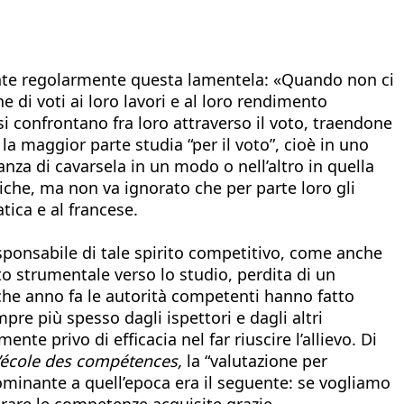
sente regolarmente questa lamentela: «Quando non ci
ne di voti ai loro lavori e al loro rendimento
 si confrontano fra loro attraverso il voto, traendone
la maggior parte studia “per il voto”, cioè in uno
anza di cavarsela in un modo o nell’altro in quella
tiche, ma non va ignorato che per parte loro gli
tica e al francese.
responsabile di tale spirito competitivo, come anche
nto strumentale verso lo studio, perdita di un
lche anno fa le autorità competenti hanno fatto
pre più spesso dagli ispettori e dagli altri
te privo di efficacia nel far riuscire l’allievo. Di
l’école des compétences,
la “valutazione per
ominante a quell’epoca era il seguente: se vogliamo
mirare le competenze acquisite grazie