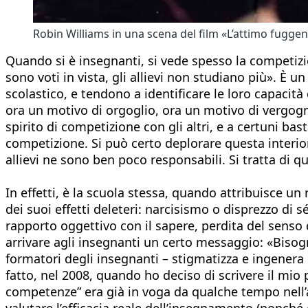
Robin Williams in una scena del film «L’attimo fuggen
Quando si è insegnanti, si vede spesso la competiz
sono voti in vista, gli allievi non studiano più». È un
scolastico, e tendono a identificare le loro capacità 
ora un motivo di orgoglio, ora un motivo di vergogna
spirito di competizione con gli altri, e a certuni ba
competizione. Si può certo deplorare questa interior
allievi ne sono ben poco responsabili. Si tratta di 
In effetti, è la scuola stessa, quando attribuisce u
dei suoi effetti deleteri: narcisismo o disprezzo di s
rapporto oggettivo con il sapere, perdita del senso 
arrivare agli insegnanti un certo messaggio: «Bisogna
formatori degli insegnanti – stigmatizza e ingenera i
fatto, nel 2008, quando ho deciso di scrivere il mio 
competenze” era già in voga da qualche tempo nell’a
valutare l’efficacia reale dell’insegnamento (nonché