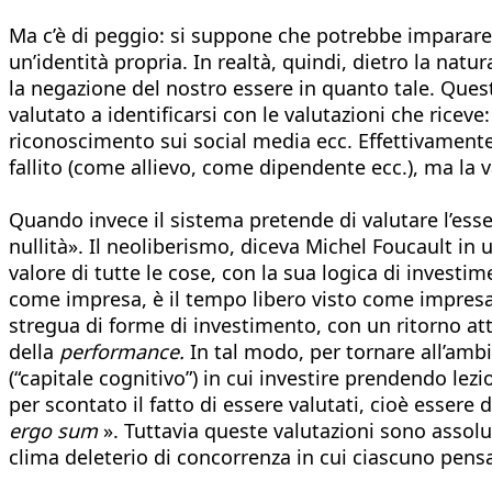
Ma c’è di peggio: si suppone che potrebbe imparare
un’identità propria. In realtà, quindi, dietro la natu
la negazione del nostro essere in quanto tale. Que
valutato a identificarsi con le valutazioni che ricev
riconoscimento sui social media ecc. Effettivamente,
fallito (come allievo, come dipendente ecc.), ma la
Quando invece il sistema pretende di valutare l’ess
nullità». Il neoliberismo, diceva Michel Foucault in 
valore di tutte le cose, con la sua logica di investim
come impresa, è il tempo libero visto come impresa,
stregua di forme di investimento, con un ritorno at
della
performance.
In tal modo, per tornare all’amb
(“capitale cognitivo”) in cui investire prendendo lez
per scontato il fatto di essere valutati, cioè essere 
ergo sum
». Tuttavia queste valutazioni sono assol
clima deleterio di concorrenza in cui ciascuno pensa s