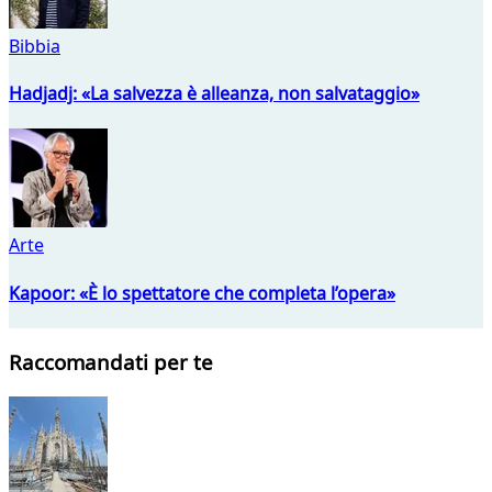
Bibbia
Hadjadj: «La salvezza è alleanza, non salvataggio»
Arte
Kapoor: «È lo spettatore che completa l’opera»
Raccomandati per te