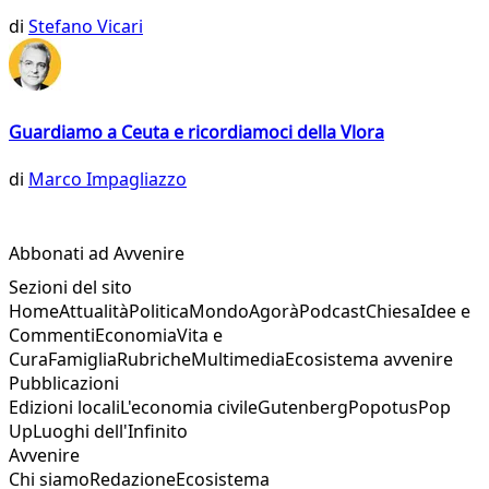
di
Stefano Vicari
Guardiamo a Ceuta e ricordiamoci della Vlora
di
Marco Impagliazzo
Abbonati ad Avvenire
Sezioni del sito
Home
Attualità
Politica
Mondo
Agorà
Podcast
Chiesa
Idee e
Commenti
Economia
Vita e
Cura
Famiglia
Rubriche
Multimedia
Ecosistema avvenire
Pubblicazioni
Edizioni locali
L'economia civile
Gutenberg
Popotus
Pop
Up
Luoghi dell'Infinito
Avvenire
Chi siamo
Redazione
Ecosistema