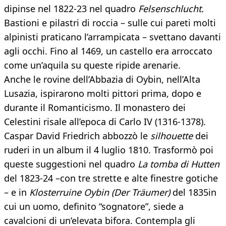
dipinse nel 1822-23 nel quadro
Felsenschlucht.
Bastioni e pilastri di roccia – sulle cui pareti molti
alpinisti praticano l’arrampicata – svettano davanti
agli occhi. Fino al 1469, un castello era arroccato
come un’aquila su queste ripide arenarie.
Anche le rovine dell’Abbazia di Oybin, nell’Alta
Lusazia, ispirarono molti pittori prima, dopo e
durante il Romanticismo. Il monastero dei
Celestini risale all’epoca di Carlo IV (1316-1378).
Caspar David Friedrich abbozzò le
silhouette
dei
ruderi in un album il 4 luglio 1810. Trasformò poi
queste suggestioni nel quadro
La tomba di Hutten
del 1823-24 –con tre strette e alte finestre gotiche
– e in
Klosterruine Oybin (Der Träumer)
del 1835
in
cui un uomo, definito “sognatore”, siede a
cavalcioni di un’elevata bifora. Contempla gli