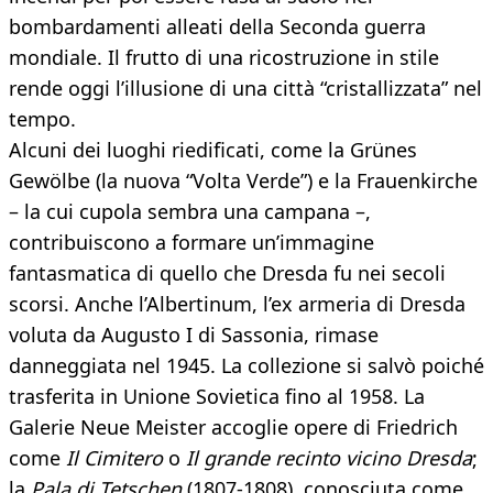
bombardamenti alleati della Seconda guerra
mondiale. Il frutto di una ricostruzione in stile
rende oggi l’illusione di una città “cristallizzata” nel
tempo.
Alcuni dei luoghi riedificati, come la Grünes
Gewölbe (la nuova “Volta Verde”) e la Frauenkirche
– la cui cupola sembra una campana –,
contribuiscono a formare un’immagine
fantasmatica di quello che Dresda fu nei secoli
scorsi. Anche l’Albertinum, l’ex armeria di Dresda
voluta da Augusto I di Sassonia, rimase
danneggiata nel 1945. La collezione si salvò poiché
trasferita in Unione Sovietica fino al 1958. La
Galerie Neue Meister accoglie opere di Friedrich
come
Il Cimitero
o
Il grande recinto vicino Dresda
;
la
Pala di Tetschen
(1807-1808), conosciuta come