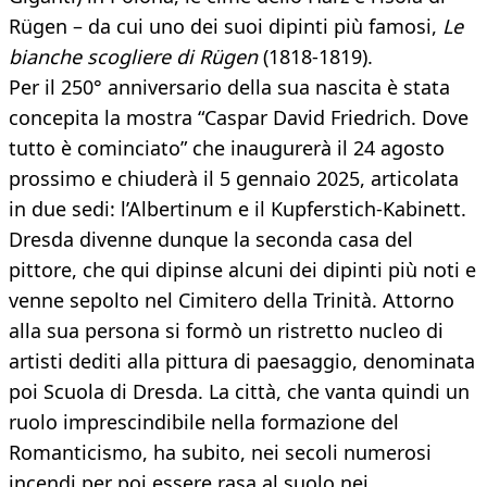
Rügen – da cui uno dei suoi dipinti più famosi,
Le
bianche scogliere di Rügen
(1818-1819).
Per il 250° anniversario della sua nascita è stata
concepita la mostra “Caspar David Friedrich. Dove
tutto è cominciato” che inaugurerà il 24 agosto
prossimo e chiuderà il 5 gennaio 2025, articolata
in due sedi: l’Albertinum e il Kupferstich-Kabinett.
Dresda divenne dunque la seconda casa del
pittore, che qui dipinse alcuni dei dipinti più noti e
venne sepolto nel Cimitero della Trinità. Attorno
alla sua persona si formò un ristretto nucleo di
artisti dediti alla pittura di paesaggio, denominata
poi Scuola di Dresda. La città, che vanta quindi un
ruolo imprescindibile nella formazione del
Romanticismo, ha subito, nei secoli numerosi
incendi per poi essere rasa al suolo nei