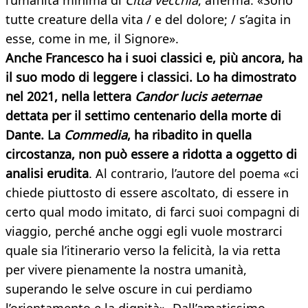
l’umanità minima di
Città vecchia
, afferma: «Sono
tutte creature della vita / e del dolore; / s’agita in
esse, come in me, il Signore».
Anche Francesco ha i suoi classici e, più ancora, ha
il suo modo di leggere i classici. Lo ha dimostrato
nel 2021, nella lettera
Candor lucis aeternae
dettata per il settimo centenario della morte di
Dante. La
Commedia
, ha ribadito in quella
circostanza, non può essere a ridotta a oggetto di
analisi erudita
. Al contrario, l’autore del poema «ci
chiede piuttosto di essere ascoltato, di essere in
certo qual modo imitato, di farci suoi compagni di
viaggio, perché anche oggi egli vuole mostrarci
quale sia l’itinerario verso la felicità, la via retta
per vivere pienamente la nostra umanità,
superando le selve oscure in cui perdiamo