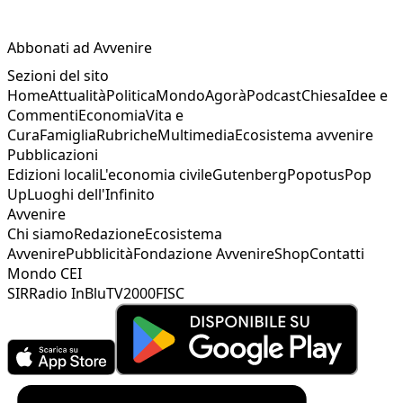
Abbonati ad Avvenire
Sezioni del sito
Home
Attualità
Politica
Mondo
Agorà
Podcast
Chiesa
Idee e
Commenti
Economia
Vita e
Cura
Famiglia
Rubriche
Multimedia
Ecosistema avvenire
Pubblicazioni
Edizioni locali
L'economia civile
Gutenberg
Popotus
Pop
Up
Luoghi dell'Infinito
Avvenire
Chi siamo
Redazione
Ecosistema
Avvenire
Pubblicità
Fondazione Avvenire
Shop
Contatti
Mondo CEI
SIR
Radio InBlu
TV2000
FISC