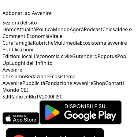
Abbonati ad Avvenire
Sezioni del sito
Home
Attualità
Politica
Mondo
Agorà
Podcast
Chiesa
Idee e
Commenti
Economia
Vita e
Cura
Famiglia
Rubriche
Multimedia
Ecosistema avvenire
Pubblicazioni
Edizioni locali
L'economia civile
Gutenberg
Popotus
Pop
Up
Luoghi dell'Infinito
Avvenire
Chi siamo
Redazione
Ecosistema
Avvenire
Pubblicità
Fondazione Avvenire
Shop
Contatti
Mondo CEI
SIR
Radio InBlu
TV2000
FISC