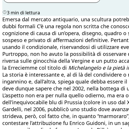
3 min di lettura
Emersa dal mercato antiquario, una scultura potreb
dubbi formali C’è una regola non scritta che conosco
cognizione di causa di un’opera, disegno, quadro o s
sospeso e privato di affermazioni definitive. Pertan
usando il condizionale, riservandosi di utilizzare e
Purtroppo, non ho avuto la possibilità di osservare d
riversa sulle ginocchia della Vergine e un putto accan
la Erreciemme col titolo di
Michelangelo e la pietà i
La storia è interessante e, al di là del condividere 
ingannino e, dall’altra, spiega quale debba essere il
deve dunque sapere che nel 2002, nella bottega di u
L’aspetto non era per nulla quello odierno, ma era of
dell’inequivocabile blu di Prussia (colore in uso dal 
Gardelli, nel 2006, pubblicò uno studio dove avanzav
strideva, però, col fatto che, in quanto “marmoraro”,
contestare l’attribuzione fu Enrico Guidoni, in un s