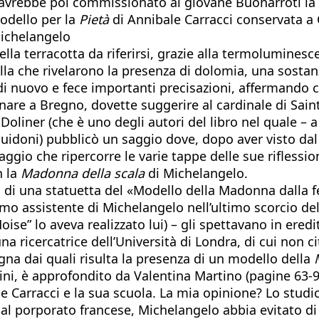
e avrebbe poi commissionato al giovane Buonarroti la
odello per la
Pietà
di Annibale Carracci conservata 
Michelangelo
a terracotta da riferirsi, grazie alla termoluminesce
lla che rivelarono la presenza di dolomia, una sostan
di nuovo e fece importanti precisazioni, affermando c
re a Bregno, dovette suggerire al cardinale di Sain
oliner (che è uno degli autori del libro nel quale – a 
uidoni) pubblicò un saggio dove, dopo aver visto dal ve
gio che ripercorre le varie tappe delle sue riflessio
n la
Madonna della scala
di Michelangelo.
 di una statuetta del «Modello della Madonna dalla fe
imo assistente di Michelangelo nell’ultimo scorcio dell
oise” lo aveva realizzato lui) – gli spettavano in ered
na ricercatrice dell’Università di Londra, di cui non c
ogna dai quali risulta la presenza di un modello della
ini, è approfondito da Valentina Martino (pagine 63-9
 Carracci e la sua scuola. La mia opinione? Lo studio
al porporato francese, Michelangelo abbia evitato di r