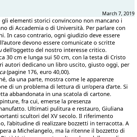
March 7, 2019
e gli elementi storici convincono non mancano i
nno di Accademia o di Università. Per parlare con
hi. In caso contrario, ogni giudizio deve essere
ell’autore devono essere comunicate o scritte
u
dell’oggetto del nostro interesse critico.
ca 30 cm e lunga sui 50 cm, con la testa di Cristo
tri autori dedicano un libro uscito, giusto oggi, per
ica
(pagine 176, euro 40,00).
erché, da una parte, mostra come le apparenze
ne di un problema di lettura di un’opera d’arte. Si
etta abbandonata in una scatola di cartone.
ipinture, fra cui, emerse la presenza
 manufatto. Ultimati pulitura e restauro, Giuliana
tanti scultori del XV secolo. Il riferimento
l’abitudine di realizzare bozzetti in terracotta. A
opera a Michelangelo, ma la ritenne il bozzetto di