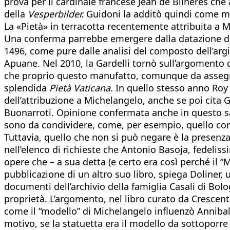
prova per il cardinale francese Jean de Bilhères ch
della
Vesperbilder.
Guidoni la additò quindi come m
La «Pietà» in terracotta recentemente attribuita a 
Una conferma parrebbe emergere dalla datazione dell
1496, come pure dalle analisi del composto dell’argi
Apuane. Nel 2010, la Gardelli tornò sull’argomento 
che proprio questo manufatto, comunque da assegna
splendida
Pietà Vaticana.
In quello stesso anno Roy D
dell’attribuzione a Michelangelo, anche se poi cita G
Buonarroti. Opinione confermata anche in questo sag
sono da condividere, come, per esempio, quello co
Tuttavia, quello che non si può negare è la presenza
nell’elenco di richieste che Antonio Basoja, fedeliss
opere che – a sua detta (e certo era così perché il “M
pubblicazione di un altro suo libro, spiega Doliner, u
documenti dell’archivio della famiglia Casali di Bol
proprietà. L’argomento, nel libro curato da Crescent
come il “modello” di Michelangelo influenzò Annibale
motivo, se la statuetta era il modello da sottoporre 