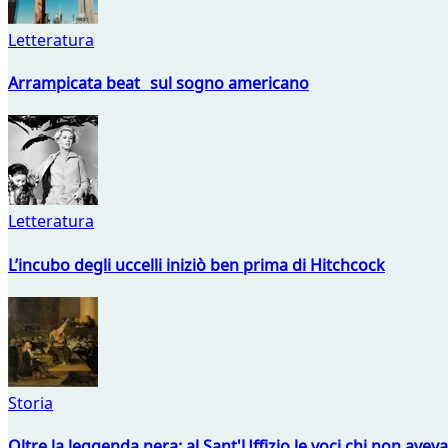
Letteratura
Arrampicata beat sul sogno americano
Letteratura
L’incubo degli uccelli iniziò ben prima di Hitchcock
Storia
Oltre la leggenda nera: al Sant'Uffizio le voci chi non avev