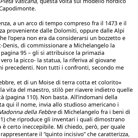
Pietà Vaticana,
questa volta sul modello nordico
a Capodimonte.
nza, a un arco di tempo compreso fra il 1473 e il
za proveniente dalle Dolomiti, oppure dalle Alpi
he l’opera non era da considerarsi un bozzetto e
t-Denis, di commissionare a Michelangelo la
pagina 95 – gli si attribuisce la primazia
ro la picco- la statua, la riferiva al giovane
ni precedenti. Non tutti i confronti, secondo me
bbre, et di un Moise di terra cotta et colorito»
a vita del maestro, stilò per riavere indietro quelle
ità (pagina 110). Non basta. All’indomani della
ita qui il nome, invia allo studioso americano i
Madonna della Febbre
di Michelangelo fra i beni di
1) che riproduce gli inventari i quali dimostrano
 è certo ineccepibile. Mi chiedo, però, per quale
appresentare il “quinto incisivo” che caratterizza,