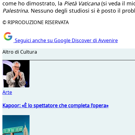
come ho dimostrato, la
Pietà Vaticana
(si veda il mi
Palestrina.
Nessuno degli studiosi si è posto il prob
© RIPRODUZIONE RISERVATA
Seguici anche su Google Discover di Avvenire
Altro di Cultura
Arte
Kapoor: «È lo spettatore che completa l’opera»