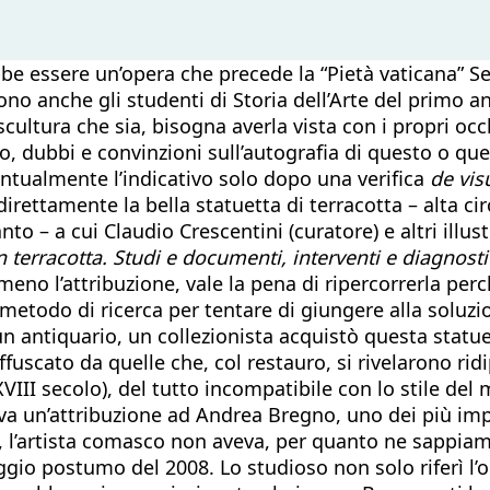
be essere un’opera che precede la “Pietà vaticana” S
no anche gli studenti di Storia dell’Arte del primo a
cultura che sia, bisogna averla vista con i propri occ
to, dubbi e convinzioni sull’autografia di questo o qu
ventualmente l’indicativo solo dopo una verifica
de vis
irettamente la bella statuetta di terracotta – alta cir
to – a cui Claudio Crescentini (curatore) e altri illus
n terracotta. Studi e documenti, interventi e diagnost
o meno l’attribuzione, vale la pena di ripercorrerla p
 metodo di ricerca per tentare di giungere alla soluzio
n antiquario, un collezionista acquistò questa statu
fuscato da quelle che, col restauro, si rivelarono rid
XVIII secolo), del tutto incompatibile con lo stile del
a un’attribuzione ad Andrea Bregno, uno dei più impor
 l’artista comasco non aveva, per quanto ne sappiamo, 
aggio postumo del 2008. Lo studioso non solo riferì l’