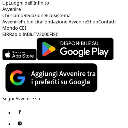
Up
Luoghi dell'Infinito
Avvenire
Chi siamo
Redazione
Ecosistema
Avvenire
Pubblicità
Fondazione Avvenire
Shop
Contatti
Mondo CEI
SIR
Radio InBlu
TV2000
FISC
Segui Avvenire su