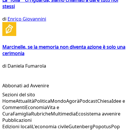
La "folla" ci riguarda, siamo chiamati a dare tutti noi
stessi
di
Enrico Giovannini
Marcinelle, se la memoria non diventa azione è solo una
cerimonia
di
Daniela Fumarola
Abbonati ad Avvenire
Sezioni del sito
Home
Attualità
Politica
Mondo
Agorà
Podcast
Chiesa
Idee e
Commenti
Economia
Vita e
Cura
Famiglia
Rubriche
Multimedia
Ecosistema avvenire
Pubblicazioni
Edizioni locali
L'economia civile
Gutenberg
Popotus
Pop