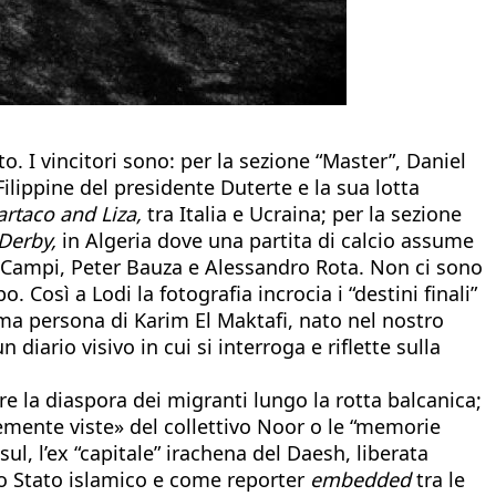
. I vincitori sono: per la sezione “Master”, Daniel
ilippine del presidente Duterte e la sua lotta
rtaco and Liza,
tra Italia e Ucraina; per la sezione
Derby,
in Algeria dove una partita di calcio assume
 Campi, Peter Bauza e Alessandro Rota. Non ci sono
 Così a Lodi la fotografia incrocia i “destini finali”
ima persona di Karim El Maktafi, nato nel nostro
diario visivo in cui si interroga e riflette sulla
re la diaspora dei migranti lungo la rotta balcanica;
cemente viste» del collettivo Noor o le “memorie
ul, l’ex “capitale” irachena del Daesh, liberata
ello Stato islamico e come reporter
embedded
tra le