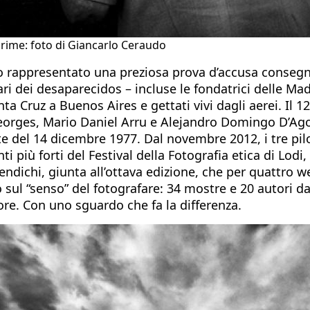
crime: foto di Giancarlo Ceraudo
o rappresentato una preziosa prova d’accusa consegna
ri dei desaparecidos – incluse le fondatrici delle Ma
ta Cruz a Buenos Aires e gettati vivi dagli aerei. Il 
Georges, Mario Daniel Arru e Alejandro Domingo D’Agos
e del 14 dicembre 1977. Dal novembre 2012, i tre pilot
ti più forti del Festival della Fotografia etica di Lo
dichi, giunta all’ottava edizione, che per quattro wee
o sul “senso” del fotografare: 34 mostre e 20 autori da
uore. Con uno sguardo che fa la differenza.