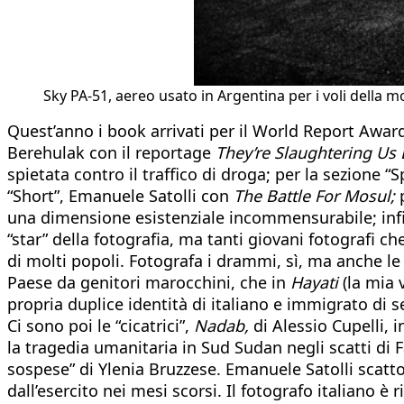
Sky PA-51, aereo usato in Argentina per i voli della 
Quest’anno i book arrivati per il World Report Award
Berehulak con il reportage
They’re Slaughtering Us 
spietata contro il traffico di droga; per la sezione “
“Short”, Emanuele Satolli con
The Battle For Mosul;
p
una dimensione esistenziale incommensurabile; infin
“star” della fotografia, ma tanti giovani fotografi ch
di molti popoli. Fotografa i drammi, sì, ma anche le
Paese da genitori marocchini, che in
Hayati
(la mia v
propria duplice identità di italiano e immigrato di
Ci sono poi le “cicatrici”,
Nadab,
di Alessio Cupelli, 
la tragedia umanitaria in Sud Sudan negli scatti di 
sospese” di Ylenia Bruzzese. Emanuele Satolli scatto 
dall’esercito nei mesi scorsi. Il fotografo italiano 