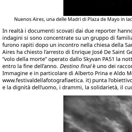
Nuenos Aires, una delle Madri di Plaza de Mayo in la
In realtà i documenti scovati dai due reporter hann
indagini si sono concentrate su un gruppo di familia
furono rapiti dopo un incontro nella chiesa della San
Aires ha chiesto l’arresto di Enrique José De Saint 
“volo della morte” operato dallo Skyvan PA51 la nott
entro la fine dell’anno.
Destino final
è uno dei raccon
Immagine e in particolare di Alberto Prina e Aldo Men
www.festivaldellafotografiaetica. it) punta l’obiettiv
e la dignità dell’uomo, i drammi, la solidarietà, il c