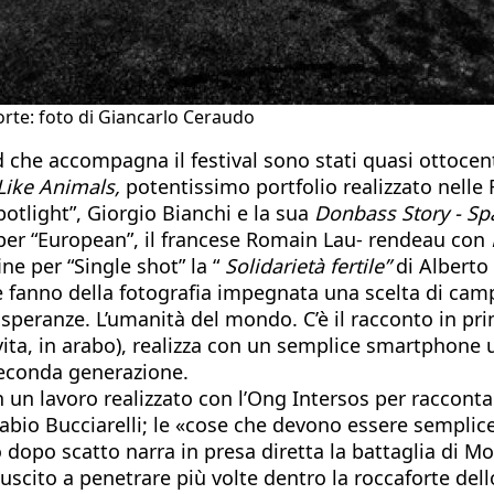
morte: foto di Giancarlo Ceraudo
 che accompagna il festival sono stati quasi ottocento
Like Animals,
potentissimo portfolio realizzato nelle F
Spotlight”, Giorgio Bianchi e la sua
Donbass Story - Spa
er “European”, il francese Romain Lau- rendeau con
e per “Single shot” la “
Solidarietà fertile”
di Alberto
e fanno della fotografia impegnata una scelta di campo.
 speranze. L’umanità del mondo. C’è il racconto in pr
ita, in arabo), realizza con un semplice smartphone un 
 seconda generazione.
in un lavoro realizzato con l’Ong Intersos per racconta
Fabio Bucciarelli; le «cose che devono essere sempli
dopo scatto narra in presa diretta la battaglia di Mos
è riuscito a penetrare più volte dentro la roccaforte d