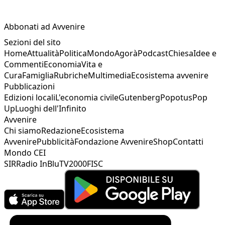
Abbonati ad Avvenire
Sezioni del sito
Home
Attualità
Politica
Mondo
Agorà
Podcast
Chiesa
Idee e
Commenti
Economia
Vita e
Cura
Famiglia
Rubriche
Multimedia
Ecosistema avvenire
Pubblicazioni
Edizioni locali
L'economia civile
Gutenberg
Popotus
Pop
Up
Luoghi dell'Infinito
Avvenire
Chi siamo
Redazione
Ecosistema
Avvenire
Pubblicità
Fondazione Avvenire
Shop
Contatti
Mondo CEI
SIR
Radio InBlu
TV2000
FISC