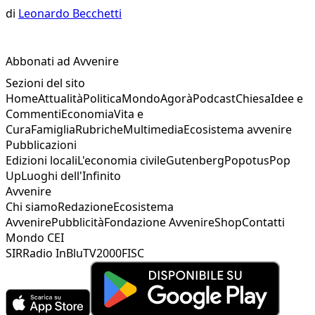
di
Leonardo Becchetti
Abbonati ad Avvenire
Sezioni del sito
Home
Attualità
Politica
Mondo
Agorà
Podcast
Chiesa
Idee e
Commenti
Economia
Vita e
Cura
Famiglia
Rubriche
Multimedia
Ecosistema avvenire
Pubblicazioni
Edizioni locali
L'economia civile
Gutenberg
Popotus
Pop
Up
Luoghi dell'Infinito
Avvenire
Chi siamo
Redazione
Ecosistema
Avvenire
Pubblicità
Fondazione Avvenire
Shop
Contatti
Mondo CEI
SIR
Radio InBlu
TV2000
FISC