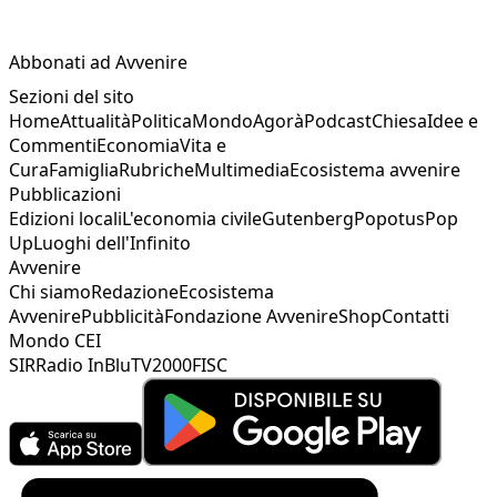
Abbonati ad Avvenire
Sezioni del sito
Home
Attualità
Politica
Mondo
Agorà
Podcast
Chiesa
Idee e
Commenti
Economia
Vita e
Cura
Famiglia
Rubriche
Multimedia
Ecosistema avvenire
Pubblicazioni
Edizioni locali
L'economia civile
Gutenberg
Popotus
Pop
Up
Luoghi dell'Infinito
Avvenire
Chi siamo
Redazione
Ecosistema
Avvenire
Pubblicità
Fondazione Avvenire
Shop
Contatti
Mondo CEI
SIR
Radio InBlu
TV2000
FISC