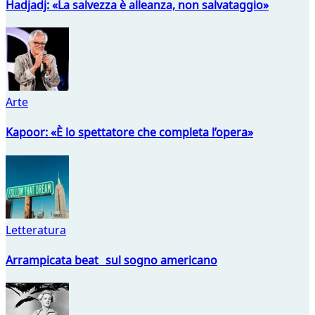
Hadjadj: «La salvezza è alleanza, non salvataggio»
Arte
Kapoor: «È lo spettatore che completa l’opera»
Letteratura
Arrampicata beat sul sogno americano