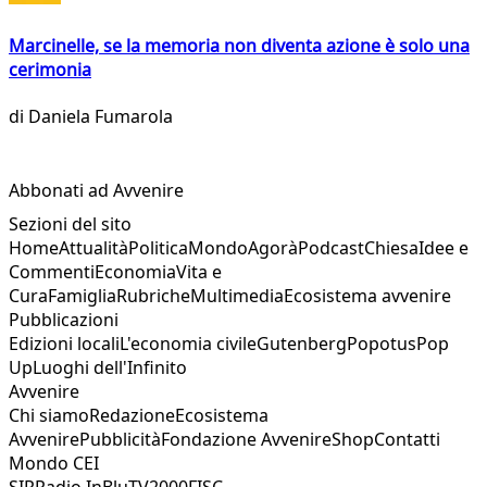
Marcinelle, se la memoria non diventa azione è solo una
cerimonia
di
Daniela Fumarola
Abbonati ad Avvenire
Sezioni del sito
Home
Attualità
Politica
Mondo
Agorà
Podcast
Chiesa
Idee e
Commenti
Economia
Vita e
Cura
Famiglia
Rubriche
Multimedia
Ecosistema avvenire
Pubblicazioni
Edizioni locali
L'economia civile
Gutenberg
Popotus
Pop
Up
Luoghi dell'Infinito
Avvenire
Chi siamo
Redazione
Ecosistema
Avvenire
Pubblicità
Fondazione Avvenire
Shop
Contatti
Mondo CEI
SIR
Radio InBlu
TV2000
FISC