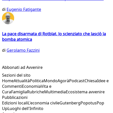
di
Eugenio Fatigante
La pace disarmata di Rotblat, lo scienziato che lasciò la
bomba atomica
di
Gerolamo Fazzini
Abbonati ad Avvenire
Sezioni del sito
Home
Attualità
Politica
Mondo
Agorà
Podcast
Chiesa
Idee e
Commenti
Economia
Vita e
Cura
Famiglia
Rubriche
Multimedia
Ecosistema avvenire
Pubblicazioni
Edizioni locali
L'economia civile
Gutenberg
Popotus
Pop
Up
Luoghi dell'Infinito