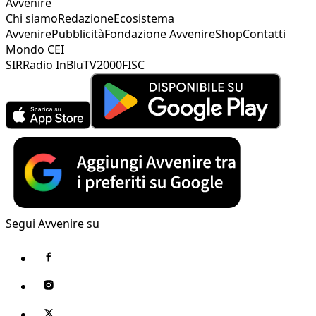
Avvenire
Chi siamo
Redazione
Ecosistema
Avvenire
Pubblicità
Fondazione Avvenire
Shop
Contatti
Mondo CEI
SIR
Radio InBlu
TV2000
FISC
Segui Avvenire su