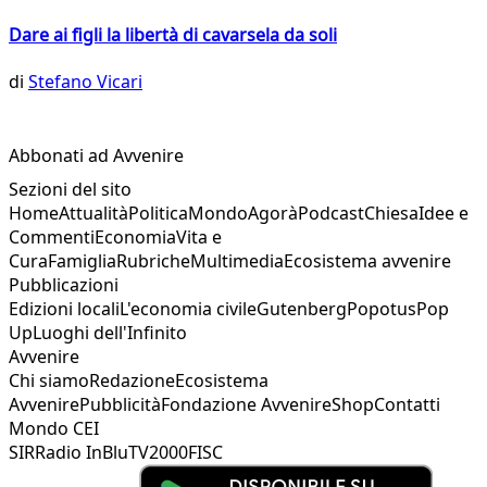
Dare ai figli la libertà di cavarsela da soli
di
Stefano Vicari
Abbonati ad Avvenire
Sezioni del sito
Home
Attualità
Politica
Mondo
Agorà
Podcast
Chiesa
Idee e
Commenti
Economia
Vita e
Cura
Famiglia
Rubriche
Multimedia
Ecosistema avvenire
Pubblicazioni
Edizioni locali
L'economia civile
Gutenberg
Popotus
Pop
Up
Luoghi dell'Infinito
Avvenire
Chi siamo
Redazione
Ecosistema
Avvenire
Pubblicità
Fondazione Avvenire
Shop
Contatti
Mondo CEI
SIR
Radio InBlu
TV2000
FISC