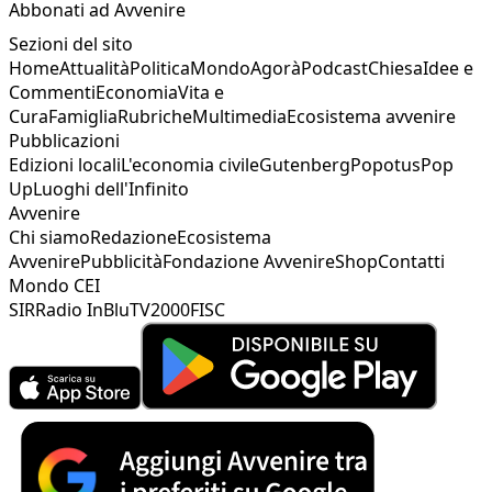
Abbonati ad Avvenire
Sezioni del sito
Home
Attualità
Politica
Mondo
Agorà
Podcast
Chiesa
Idee e
Commenti
Economia
Vita e
Cura
Famiglia
Rubriche
Multimedia
Ecosistema avvenire
Pubblicazioni
Edizioni locali
L'economia civile
Gutenberg
Popotus
Pop
Up
Luoghi dell'Infinito
Avvenire
Chi siamo
Redazione
Ecosistema
Avvenire
Pubblicità
Fondazione Avvenire
Shop
Contatti
Mondo CEI
SIR
Radio InBlu
TV2000
FISC