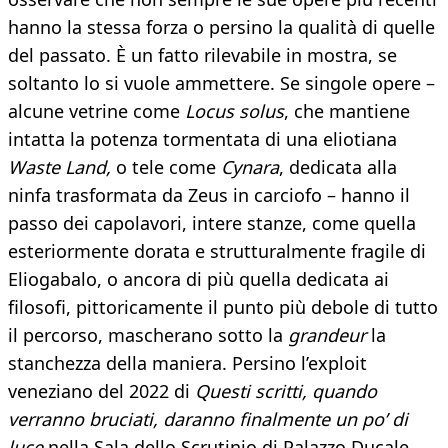
hanno la stessa forza o persino la qualità di quelle
del passato. È un fatto rilevabile in mostra, se
soltanto lo si vuole ammettere. Se singole opere –
alcune vetrine come
Locus solus
, che mantiene
intatta la potenza tormentata di una eliotiana
Waste Land,
o tele come
Cynara
, dedicata alla
ninfa trasformata da Zeus in carciofo – hanno il
passo dei capolavori, intere stanze, come quella
esteriormente dorata e strutturalmente fragile di
Eliogabalo, o ancora di più quella dedicata ai
filosofi, pittoricamente il punto più debole di tutto
il percorso, mascherano sotto la
grandeur
la
stanchezza della maniera. Persino l’exploit
veneziano del 2022 di
Questi scritti, quando
verranno bruciati, daranno finalmente un po’ di
luce
nella Sala dello Scrutinio di Palazzo Ducale,