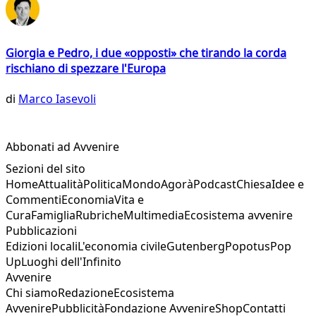
Giorgia e Pedro, i due «opposti» che tirando la corda
rischiano di spezzare l'Europa
di
Marco Iasevoli
Abbonati ad Avvenire
Sezioni del sito
Home
Attualità
Politica
Mondo
Agorà
Podcast
Chiesa
Idee e
Commenti
Economia
Vita e
Cura
Famiglia
Rubriche
Multimedia
Ecosistema avvenire
Pubblicazioni
Edizioni locali
L'economia civile
Gutenberg
Popotus
Pop
Up
Luoghi dell'Infinito
Avvenire
Chi siamo
Redazione
Ecosistema
Avvenire
Pubblicità
Fondazione Avvenire
Shop
Contatti