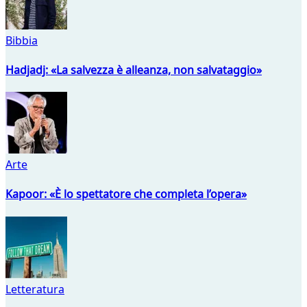
Bibbia
Hadjadj: «La salvezza è alleanza, non salvataggio»
Arte
Kapoor: «È lo spettatore che completa l’opera»
Letteratura