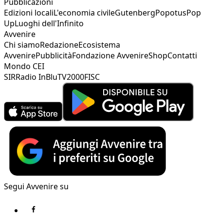
Pubblicazioni
Edizioni locali
L'economia civile
Gutenberg
Popotus
Pop
Up
Luoghi dell'Infinito
Avvenire
Chi siamo
Redazione
Ecosistema
Avvenire
Pubblicità
Fondazione Avvenire
Shop
Contatti
Mondo CEI
SIR
Radio InBlu
TV2000
FISC
Segui Avvenire su