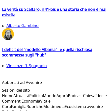
La verità su Scalfaro, il 41-bis e una storia che non è mai
esistita
di
Alberto Gambino
I deficit del "modello Albania" e quella rischiosa
scommessa sugli "hub"
di
Vincenzo R. Spagnolo
Abbonati ad Avvenire
Sezioni del sito
Home
Attualità
Politica
Mondo
Agorà
Podcast
Chiesa
Idee e
Commenti
Economia
Vita e
Cura
Famiglia
Rubriche
Multimedia
Ecosistema avvenire