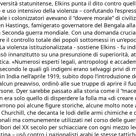
ersità statunitense, Elkins punta il dito contro quello
e uso intensivo della violenza – confutando l’espres
le i colonizzatori avevano il “dovere morale” di civili
n Hastings, famigerato governatore del Bengala alla fi
 la Seconda guerra mondiale. Con una domanda cruciale
l controllo totale dei popoli sottomessi in un’epoca s
violenza istituzionalizzata - sostiene Elkins - fu in
asò innanzitutto su una presunzione di superiorità, a
tica. «Numerosi esperti legali, antropologi e accadem
condo le quali gli indigeni erano selvaggi privi di mor
 India nell’aprile 1919, subito dopo l’introduzione d
alcun preavviso, ordinò alle sue truppe di aprire il fu
sone. Dyer sarebbe passato alla storia come il “mac
 era solo quello di disperdere la folla ma «di creare 
corrono poi alcune figure storiche, alcune molto note
 Churchill, che decanta le lodi delle armi chimiche e 
nali ma comunemente utilizzati nel corso delle guerre
 albori del XX secolo per schiacciare con ogni mezzo l
tina – usò contro i nazionalisti arabi le stesse tatti