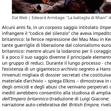
Dal Web | Edward Armitage: "La battaglia di Miani" d
Alcuni anni fa, in un corposo saggio intitolato
Imper
infrangere il “codice del silenzio” che aveva impedit
britannico: la feroce repressione dei Mau Mau in Kenya
tante guerriglie di liberazione dal colonialismo eu
britannico: mentre alcuni la lodarono per il coraggio,
lì a poco il suo saggio divenne il principale elemen
un gruppo di reduci. Durante il lungo processo - ch
l’esistenza di un gigantesco archivio segreto a Ha
rinvenuti migliaia di dossier secretati che costitui
materiale d’archivio – spiega Elkins – dimostrava in
degli omicidi e degli abusi che venivano perpetrati 
inediti avrebbero consentito alla studiosa di amplia
dell’Impero britannico
(traduzione di Luigi Giacone; 
narrazione auto-celebrativa del
British Empire
, rive