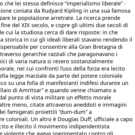
 che lei stessa definisce “imperialismo liberale” -
sione coniata da Rudyard Kipling in una sua famosa
zzare le popolazione arretrate. La ricerca prende
ne del XIX secolo, e copre gli ultimi due secoli di
 cui la studiosa cerca di dare risposte: in che
torica in cui gli ideali liberali stavano rendendo il
dispensabile per consentire alla Gran Bretagna di
ttraverso gerarchie razziali che paragonavano i
ici di varia natura si resero sostanzialmente
ale, nei cui confronti l’uso della forza era lecito
ella legge marziale da parte del potere coloniale
oco su una folla di manifestanti indifesi durante un
ellaio di Amritsar” e quando venne chiamato a
dal punto di vista militare un effetto morale
 altre meno, citate attraverso aneddoti e immagini
dei famigerati proiettili “dum-dum” a
 coloniali. Un altro è Douglas Duff, ufficiale a capo
ecito e illecito il movimento indipendentista
che violente che aveva sperimentato contro gli