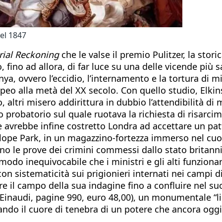
el 1847
ial Reckoning
che le valse il premio Pulitzer, la stor
o, fino ad allora, di far luce su una delle vicende più
, ovvero l’eccidio, l’internamento e la tortura di migl
ropeo alla metà del XX secolo. Con quello studio, El
 altri misero addirittura in dubbio l’attendibilità di 
to probatorio sul quale ruotava la richiesta di risarc
e avrebbe infine costretto Londra ad accettare un pat
nslope Park, in un magazzino-fortezza immerso nel cu
vano le prove dei crimini commessi dallo stato britann
 modo inequivocabile che i ministri e gli alti funzio
con sistematicità sui prigionieri internati nei campi 
re il campo della sua indagine fino a confluire nel s
Einaudi, pagine 990, euro 48,00), un monumentale “lib
lando il cuore di tenebra di un potere che ancora og