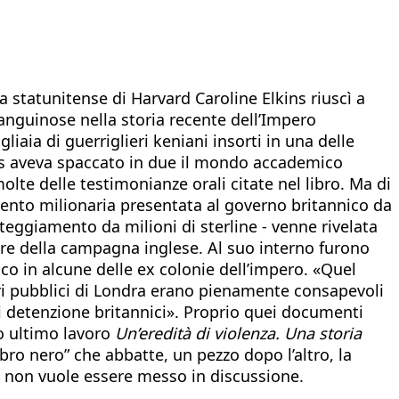
ica statunitense di Harvard Caroline Elkins riuscì a
 sanguinose nella storia recente dell’Impero
iaia di guerriglieri keniani insorti in una delle
kins aveva spaccato in due il mondo accademico
molte delle testimonianze orali citate nel libro. Ma di
imento milionaria presentata al governo britannico da
teggiamento da milioni di sterline - venne rivelata
ore della campagna inglese. Al suo interno furono
ico in alcune delle ex colonie dell’impero. «Quel
nari pubblici di Londra erano pienamente consapevoli
di detenzione britannici». Proprio quei documenti
uo ultimo lavoro
Un’eredità di violenza. Una storia
ro nero” che abbatte, un pezzo dopo l’altro, la
gi non vuole essere messo in discussione.