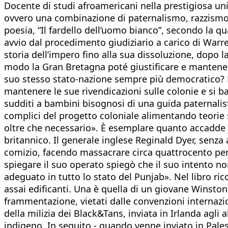
Docente di studi afroamericani nella prestigiosa univ
ovvero una combinazione di paternalismo, razzismo 
poesia, “Il fardello dell’uomo bianco”, secondo la qua
avvio dal procedimento giudiziario a carico di Warre
storia dell’impero fino alla sua dissoluzione, dopo
modo la Gran Bretagna poté giustificare e mantenere i
suo stesso stato-nazione sempre più democratico? La 
mantenere le sue rivendicazioni sulle colonie e si b
sudditi a bambini bisognosi di una guida paternalis
complici del progetto coloniale alimentando teorie se
oltre che necessario». È esemplare quanto accadde in
britannico. Il generale inglese Reginald Dyer, senza 
comizio, facendo massacrare circa quattrocento per
spiegare il suo operato spiegò che il suo intento non
adeguato in tutto lo stato del Punjab». Nel libro ri
assai edificanti. Una è quella di un giovane Winston
frammentazione, vietati dalle convenzioni internazio
della milizia dei Black&Tans, inviata in Irlanda agli
indigeno. In seguito - quando venne inviato in Pales