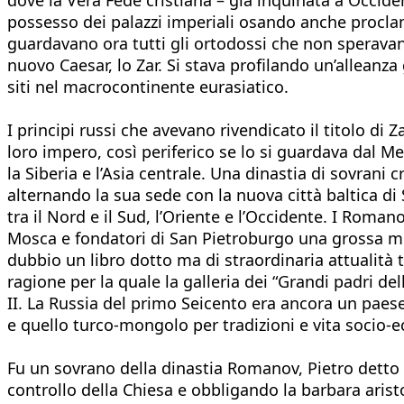
possesso dei palazzi imperiali osando anche proclam
guardavano ora tutti gli ortodossi che non speravan
nuovo Caesar, lo Zar. Si stava profilando un’alleanza
siti nel macrocontinente eurasiatico.
I principi russi che avevano rivendicato il titolo d
loro impero, così periferico se lo si guardava dal M
la Siberia e l’Asia centrale. Una dinastia di sovrani
alternando la sua sede con la nuova città baltica di
tra il Nord e il Sud, l’Oriente e l’Occidente. I Roma
Mosca e fondatori di San Pietroburgo una grossa mo
dubbio un libro dotto ma di straordinaria attualità t
ragione per la quale la galleria dei “Grandi padri del
II. La Russia del primo Seicento era ancora un paese
e quello turco-mongolo per tradizioni e vita socio-
Fu un sovrano della dinastia Romanov, Pietro detto 
controllo della Chiesa e obbligando la barbara aristocr