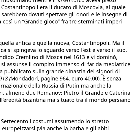
Costantinopoli era il ducato di Moscovia, al quale
sarebbero dovuti spettare gli onori e le insegne di
a così un “Grande gioco” fra tre sterminati imperi
quella antica e quella nuova, Costantinopoli. Ma il
a si spingeva lo sguardo verso l’est e verso il sud,
plendido Cremlino di Mosca nel 1613 e vi dominò,
, si assunse il compito immenso di far da mediatrice
a pubblicato sulla grande dinastia dei signori di
18 (
Mondadori, pagine 964, euro 40,00). È senza
ternazionale della Russia di Putin ma anche la
Stalin, almeno due Romanov: Pietro il Grande e Caterina
ll’eredità bizantina ma situato tra il mondo persiano
 e Settecento i costumi assumendo lo stretto
d europeizzarsi (via anche la barba e gli abiti