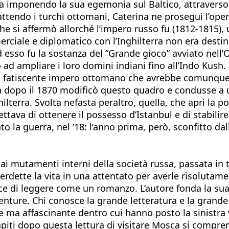
 russa imponendo la sua egemonia sul Baltico, attrave
tendo i turchi ottomani, Caterina ne proseguì l’opera
e si affermò allorché l’impero russo fu (1812-1815), u
rciale e diplomatico con l’Inghilterra non era destin
d esso fu la sostanza del “Grande gioco” avviato nell
no ad ampliare i loro domini indiani fino all’Indo Kush
i fatiscente impero ottomano che avrebbe comunque i
a dopo il 1870 modificò questo quadro e condusse a u
hilterra. Svolta nefasta peraltro, quella, che aprì la 
pettava di ottenere il possesso d’Istanbul e di stabi
nto la guerra, nel ’18: l’anno prima, però, sconfitto d
 ai mutamenti interni della società russa, passata in t
perdette la vita in una attentato per averle risolutam
finisce di leggere come un romanzo. L’autore fonda la 
venture. Chi conosce la grande letteratura e la grand
bile ma affascinante dentro cui hanno posto la sinistr
àpiti dopo questa lettura di visitare Mosca si compre