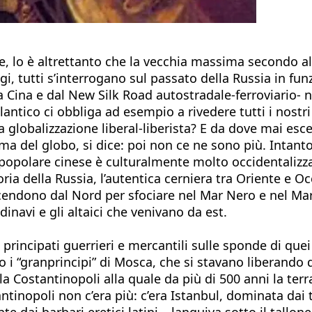
re, lo è altrettanto che la vecchia massima secondo a
gi, tutti s’interrogano sul passato della Russia in fu
alla Cina e dal New Silk Road autostradale-ferroviario
antico ci obbliga ad esempio a rivedere tutti i nostr
la globalizzazione liberal-liberista? E da dove mai es
ma del globo, si dice: poi non ce ne sono più. Intant
opolare cinese è culturalmente molto occidentalizzata
ria della Russia, l’autentica cerniera tra Oriente e Oc
e scendono dal Nord per sfociare nel Mar Nero e nel Ma
inavi e gli altaici che venivano da est.
i principati guerrieri e mercantili sulle sponde di que
 i “granprincipi” di Mosca, che si stavano liberando da
a Costantinopoli alla quale da più di 500 anni la terr
tinopoli non c’era più: c’era Istanbul, dominata dai t
nte dai barbari eretici latini – languiva sotto il tal