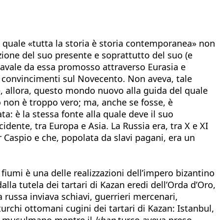
l quale «tutta la storia è storia contemporanea» non
nzione del suo presente e soprattutto del suo (e
- navale da essa promosso attraverso Eurasia e
i convincimenti sul Novecento. Non aveva, tale
ce, allora, questo mondo nuovo alla guida del quale
o non è troppo vero; ma, anche se fosse, è
: è la stessa fonte alla quale deve il suo
cidente, tra Europa e Asia. La Russia era, tra X e XI
r Caspio e che, popolata da slavi pagani, era un
i fiumi è una delle realizzazioni dell’impero bizantino
lla tutela dei tartari di Kazan eredi dell’Orda d’Oro,
a russa inviava schiavi, guerrieri mercenari,
urchi ottomani cugini dei tartari di Kazan: Istanbul,
lone musulmano mentre il
khan
turco aveva preso