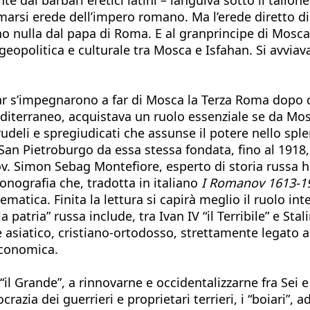
arsi erede dell’impero romano. Ma l’erede diretto di 
o nulla dal papa di Roma. E al granprincipe di Mosca 
 geopolitica e culturale tra Mosca e Isfahan. Si avviav
i Zar s’impegnarono a far di Mosca la Terza Roma dopo 
editerraneo, acquistava un ruolo essenziale se da Mosc
 crudeli e spregiudicati che assunse il potere nello s
 San Pietroburgo da essa stessa fondata, fino al 1918
nov. Simon Sebag Montefiore, esperto di storia russa h
nografia che, tradotta in italiano
I Romanov 1613-19
ematica. Finita la lettura si capirà meglio il ruolo in
la patria” russa include, tra Ivan IV “il Terribile” e 
 asiatico, cristiano-ortodosso, strettamente legato a
economica.
“il Grande”, a rinnovarne e occidentalizzarne fra Sei
azia dei guerrieri e proprietari terrieri, i “boiari”, a