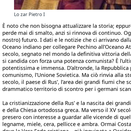
Lo zar Pietro I
È noto che non bisogna attualizzare la storia; eppu
perde mai di smalto, anzi si rinnova di continuo. Og
nostro) futuro. I dati e le notizie che ci arrivano d
Oceano indiano per collegare Pechino all’Oceano Atl
secolo, segnato nel mondo la definitiva vittoria del
si candida con forza una potenza comunista? È l’ulti
potentissima e immensa. D’altronde, la Repubblica p
comunismo, l’Unione Sovietica. Ma ciò rinvia alla sto
secolo, il paese di Rus’, l’area dei grandi fiumi ch
drammatico territorio di scontro per i germani scand
La cristianizzazione della Rus’ e la nascita dei grand
e della Chiesa ortodossa greca. Ma verso il XV secolo
presero con interesse a guardar alle vicende di quell
legname, miele, cera, pellicce e ambra. Ormai Costan
dove la Vera Fede cristiana – già inquinata a Occide