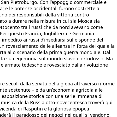
rso San Pietroburgo. Con l’appoggio commerciale e
; e le potenze occidentali furono costrette a
no dei responsabili della vittoria contro
ato a durare nella misura in cui sia Mosca sia
’Ottocento tra i russi che da nord avevano come
. Per questo Francia, Inghilterra e Germania
mpedito ai russi d’insediarsi sulle sponde del
n rovesciamento delle alleanze in forza del quale la
porta allo scenario della prima guerra mondiale. Dal
lire la sua egemonia sul mondo slavo e ortodosso. Ma
alle armate tedesche e rovesciato dalla rivoluzione
re secoli dalla servitù della gleba attraverso riforme
ente sostenute – e da un’economia agricola alle
sua esposizione storica con una serie immensa di
e musica della Russia otto-novecentesca troverà qui
a vicenda di Rasputin e la gloriosa epopea
nderà il paradosso dei negozi nei quali si vendono,