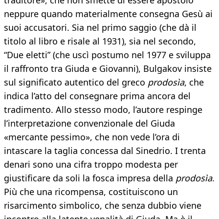
traditore», che non smette di essere apostolo
neppure quando materialmente consegna Gesù ai
suoi accusatori. Sia nel primo saggio (che dà il
titolo al libro e risale al 1931), sia nel secondo,
“Due eletti” (che uscì postumo nel 1977 e sviluppa
il raffronto tra Giuda e Giovanni), Bulgakov insiste
sul significato autentico del greco
prodosìa
, che
indica l’atto del consegnare prima ancora del
tradimento. Allo stesso modo, l’autore respinge
l’interpretazione convenzionale del Giuda
«mercante pessimo», che non vede l’ora di
intascare la taglia concessa dal Sinedrio. I trenta
denari sono una cifra troppo modesta per
giustificare da soli la fosca impresa della
prodosìa
.
Più che una ricompensa, costituiscono un
risarcimento simbolico, che senza dubbio viene