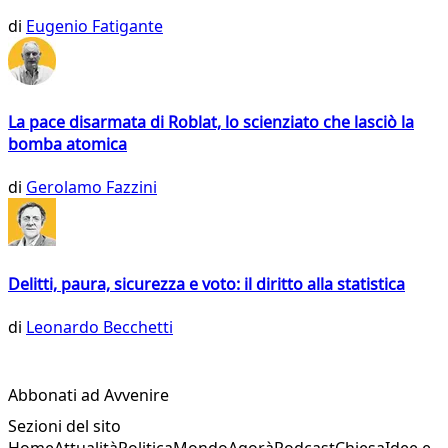
di
Eugenio Fatigante
La pace disarmata di Roblat, lo scienziato che lasciò la
bomba atomica
di
Gerolamo Fazzini
Delitti, paura, sicurezza e voto: il diritto alla statistica
di
Leonardo Becchetti
Abbonati ad Avvenire
Sezioni del sito
Home
Attualità
Politica
Mondo
Agorà
Podcast
Chiesa
Idee e