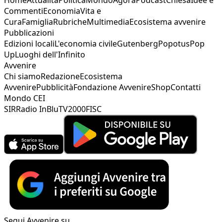
Commenti
Economia
Vita e
Cura
Famiglia
Rubriche
Multimedia
Ecosistema avvenire
Pubblicazioni
Edizioni locali
L'economia civile
Gutenberg
Popotus
Pop
Up
Luoghi dell'Infinito
Avvenire
Chi siamo
Redazione
Ecosistema
Avvenire
Pubblicità
Fondazione Avvenire
Shop
Contatti
Mondo CEI
SIR
Radio InBlu
TV2000
FISC
Segui Avvenire su