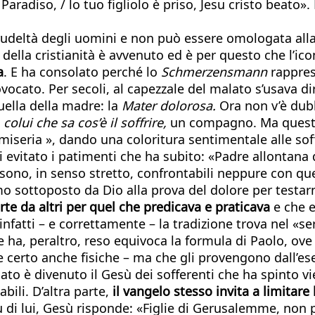
radiso, / lo tuo figliolo è priso, Jesu cristo beato». È
la crudeltà degli uomini e non può essere omologata a
della cristianità è avvenuto ed è per questo che l’ic
a
. E ha consolato perché lo
Schmerzensmann
rappres
cato. Per secoli, al capezzale del malato s’usava dir
uella della madre: la
Mater dolorosa.
Ora non v’è dub
n
colui che sa cos’è il soffrire,
un compagno. Ma questo – 
a miseria », dando una coloritura sentimentale alle s
i evitato i patimenti che ha subito: «Padre allontana
n sono, in senso stretto, confrontabili neppure con qu
o sottoposto da Dio alla prova del dolore per testarn
e da altri per quel che predicava e praticava
e che e
infatti – e correttamente – la tradizione trova nel «se
 ha, peraltro, reso equivoca la formula di Paolo, ove 
e certo anche fisiche – ma che gli provengono dall’ese
ato è divenuto il Gesù dei sofferenti che ha spinto vi
bili. D’altra parte,
il vangelo stesso invita a limitare 
u di lui, Gesù risponde: «Figlie di Gerusalemme, non 