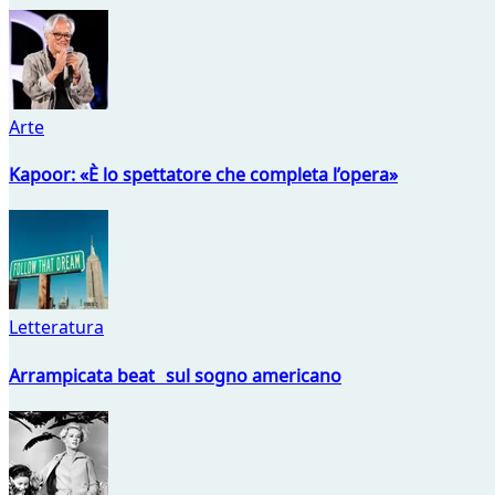
Arte
Kapoor: «È lo spettatore che completa l’opera»
Letteratura
Arrampicata beat sul sogno americano