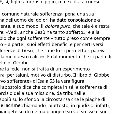
, sì, figlio amoroso giglio, ma è colui a cui «se
lla comune naturale sofferenza, pena una sua
ona dell’uomo dei dolori
ha dato consolazione a
enta, a suo modo, il
dolore puro,
che tale è e resta
e: «Vedi, anche Gesù ha tanto sofferto»; e alla
bio che ogni sofferente – tutto preso com’è sempre
a parte i suoi effetti benefici e per certi versi
offerenze di Gesù, che – me lo si permetta – pareva
 da me questo calice». E dal momento che si parla di
elle di Giobbe.
e la fede, non si tratta di un esperimento
ra, per taluni, motivo di disturbo. Il libro di Giobbe
rvo sofferente» di Isaia 53 la vera figura
l’apostolo dice che completa in sé le sofferenze di
rcizio della sua missione, da tribunali e
eppiù sullo sfondo la circostanza che le piaghe di
le lacrime
chiamando, piuttosto, in giudizio; infatti,
piangete su di me ma piangete su voi stesse e sui