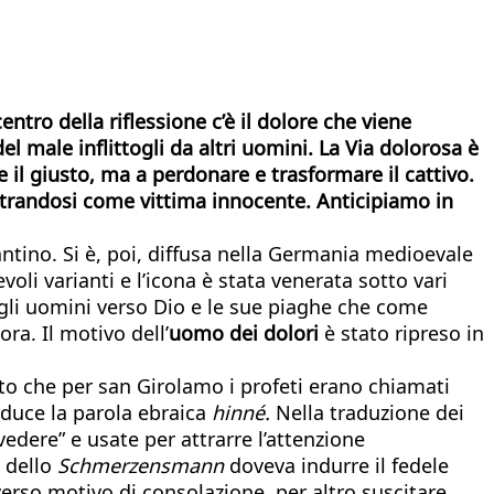
entro della riflessione c’è il dolore che viene
l male inflittogli da altri uomini. La Via dolorosa è
 il giusto, ma a perdonare e trasformare il cattivo.
strandosi come vittima innocente. Anticipiamo in
ntino. Si è, poi, diffusa nella Germania medioevale
voli varianti e l’icona è stata venerata sotto vari
li uomini verso Dio e le sue piaghe che come
ora. Il motivo dell’
uomo dei dolori
è stato ripreso in
nto che per san Girolamo i profeti erano chiamati
duce la parola ebraica
hinné.
Nella traduzione dei
vedere” e usate per attrarre l’attenzione
 dello
Schmerzensmann
doveva indurre il fedele
verso motivo di consolazione, per altro suscitare