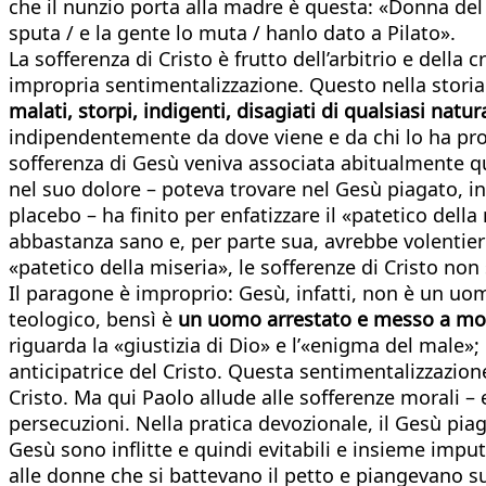
che il nunzio porta alla madre è questa: «Donna del Pa
sputa / e la gente lo muta / hanlo dato a Pilato».
La sofferenza di Cristo è frutto dell’arbitrio e del
impropria sentimentalizzazione. Questo nella storia 
malati, storpi, indigenti, disagiati di qualsiasi natur
indipendentemente da dove viene e da chi lo ha provo
sofferenza di Gesù veniva associata abitualmente q
nel suo dolore – poteva trovare nel Gesù piagato, i
placebo – ha finito per enfatizzare il «patetico dell
abbastanza sano e, per parte sua, avrebbe volentier
«patetico della miseria», le sofferenze di Cristo no
Il paragone è improprio: Gesù, infatti, non è un uom
teologico, bensì è
un uomo arrestato e messo a mort
riguarda la «giustizia di Dio» e l’«enigma del male»; 
anticipatrice del Cristo. Questa sentimentalizzazione
Cristo. Ma qui Paolo allude alle sofferenze morali – 
persecuzioni. Nella pratica devozionale, il Gesù piag
Gesù sono inflitte e quindi evitabili e insieme imputa
alle donne che si battevano il petto e piangevano s