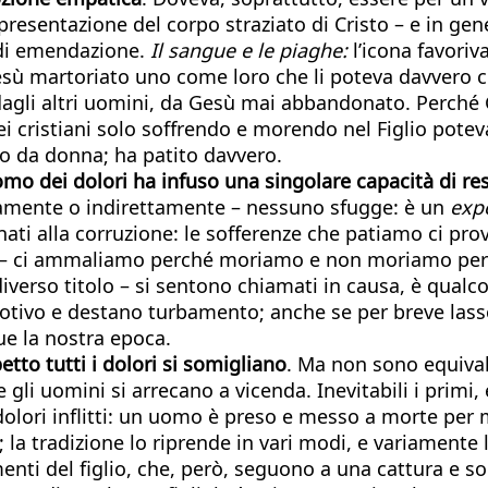
ppresentazione del corpo straziato di Cristo – e in gen
 di emendazione.
Il sangue e le piaghe:
l’icona favori
Gesù martoriato uno come loro che li poteva davvero
 dagli altri uomini, da Gesù mai abbandonato. Perché
ei cristiani solo soffrendo e morendo nel Figlio poteva
ato da donna; ha patito davvero.
o dei dolori ha infuso una singolare capacità di re
rettamente o indirettamente – nessuno sfugge: è un
exp
nati alla corruzione: le sofferenze che patiamo ci pro
ult – ci ammaliamo perché moriamo e non moriamo pe
diverso titolo – si sentono chiamati in causa, è qualc
emotivo e destano turbamento; anche se per breve l
ue la nostra epoca.
tto tutti i dolori si somigliano
. Ma non sono equival
e gli uomini si arrecano a vicenda. Inevitabili i primi
olori inflitti: un uomo è preso e messo a morte per ma
; la tradizione lo riprende in vari modi, e variamente
nti del figlio, che, però, seguono a una cattura e son