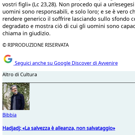
vostri figli» (Lc 23,28). Non procedo qui a un’eseges
uomini sono responsabili, e solo loro; e se è vero 
rendere generico il soffrire lasciando sullo sfondo
degradato e mostra ciò di cui gli uomini sono capa
chiama in giudizio.
© RIPRODUZIONE RISERVATA
Seguici anche su Google Discover di Avvenire
Altro di Cultura
Bibbia
Hadjadj: «La salvezza è alleanza, non salvataggio»