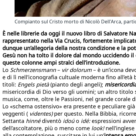
Compianto sul Cristo morto di Nicolò Dell'Arca, parti
È nelle librerie da oggi il nuovo libro di Salvatore N
rappresentato nella Via Crucis, fortemente implicato 
dunque un’allegoria della nostra condizione e la pot
Gesù non ha tolto il dolore dal mondo uccidendo il
queste colonne ampi stralci dell’introduzione.
Lo
Schmerzensmann
–
vir dolorum
– è un’icona devo
e di lì nell’iconografia cultuale moderna fino all’età
titoli:
Engels pietà
(pianto degli angeli);
misericordi
misericordia di Dio verso gli uomini; un altro titolo
musica, come, oltre le Passioni, nel grande corale d
Lo «schema ostensivo» era presente e peculiare già n
veggenti (
videntes)
per questo. Nella Bibbia, ricorre
Settanta
hinné
diventò
idoú
o
idé:
espressioni avverb
dell’ascoltatore, più o meno come
look!
nell’inglese
alla contemplazione, suscitare in lui un’
intensa emo