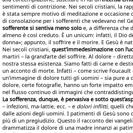
sentimenti di contrizione. Nei secoli cristiani, la ra
è stata sempre motivo di meditazione e occasione
di consolazione per i sofferenti che vedevano nel 
sofferente si sentiva meno solo
e, a differenza che
almeno è così creduto. È un unicum: infatti, il Dio d
donna»; appunto, il soffrire e il morire. E Gesù è n
Nei secoli cristiani,
quest’immedesimazione con l’uom
martiri – la grand’arte del soffrire. Al dolore – di
nostra stessa esistenza. Siamo fatti di carne e desti
un acconto di morte. Infatti – come scrive Fouca
un’immagine di dolore tutti gli uomini – sia pure a 
dolore, certe fotografie, hanno un forte impatto 
nel flusso continuo di immagini che contraddisting
La sofferenza, dunque, è pervasiva e sotto quest’aspe
– infezioni, ma-lattie, ecc. – e
dolori inflitti,
quelli ch
dalle azioni degli uomini. I patimenti di Gesù sono d
più di un pregiudizio. Questo il racconto dei vangeli
drammatizza il dolore di una madre innanzi ai patime