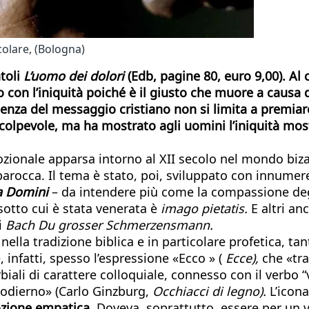
colare, (Bologna)
atoli
L’uomo dei dolori
(Edb, pagine 80, euro 9,00). Al c
con l’iniquità poiché è il giusto che muore a causa de
enza del messaggio cristiano non si limita a premiare
 colpevole, ma ha mostrato agli uomini l’iniquità mo
zionale apparsa intorno al XII secolo nel mondo biza
 barocca. Il tema è stato, poi, sviluppato con innumere
a Domini
– da intendere più come la compassione deg
 sotto cui è stata venerata è
imago pietatis.
E altri anc
i
Bach Du grosser Schmerzensmann.
ella tradizione biblica e in particolare profetica, ta
, infatti, spesso l’espressione «Ecco » (
Ecce),
che «tra
iali di carattere colloquiale, connesso con il verbo “
 odierno» (Carlo Ginzburg,
Occhiacci di legno).
L’icona
zione empatica
. Doveva, soprattutto, essere per un 