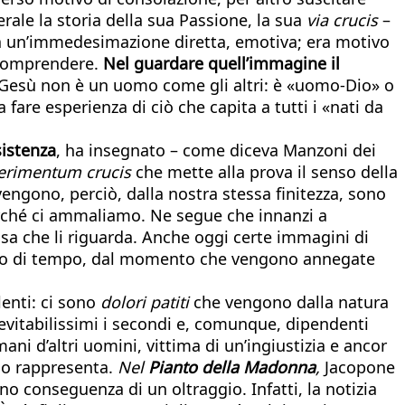
erale la storia della sua Passione, la sua
via crucis
–
va un’immedesimazione diretta, emotiva; era motivo
 comprendere.
Nel guardare quell’immagine il
 Gesù non è un uomo come gli altri: è «uomo-Dio» o
 fare esperienza di ciò che capita a tutti i «nati da
sistenza
, ha insegnato – come diceva Manzoni dei
erimentum crucis
che mette alla prova il senso della
vengono, perciò, dalla nostra stessa finitezza, sono
rché ci ammaliamo. Ne segue che innanzi a
osa che li riguarda. Anche oggi certe immagini di
asso di tempo, dal momento che vengono annegate
enti: ci sono
dolori patiti
che vengono dalla natura
, evitabilissimi i secondi e, comunque, dipendenti
ni d’altri uomini, vittima di un’ingiustizia e ancor
 lo rappresenta.
Nel
Pianto della Madonna
,
Jacopone
o conseguenza di un oltraggio. Infatti, la notizia