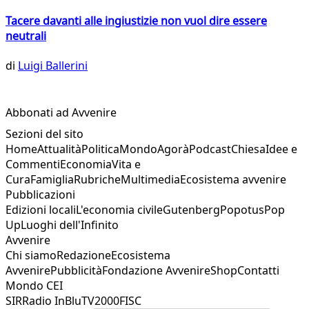
Tacere davanti alle ingiustizie non vuol dire essere
neutrali
di
Luigi Ballerini
Abbonati ad Avvenire
Sezioni del sito
Home
Attualità
Politica
Mondo
Agorà
Podcast
Chiesa
Idee e
Commenti
Economia
Vita e
Cura
Famiglia
Rubriche
Multimedia
Ecosistema avvenire
Pubblicazioni
Edizioni locali
L'economia civile
Gutenberg
Popotus
Pop
Up
Luoghi dell'Infinito
Avvenire
Chi siamo
Redazione
Ecosistema
Avvenire
Pubblicità
Fondazione Avvenire
Shop
Contatti
Mondo CEI
SIR
Radio InBlu
TV2000
FISC