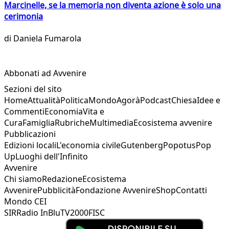
Marcinelle, se la memoria non diventa azione è solo una
cerimonia
di
Daniela Fumarola
Abbonati ad Avvenire
Sezioni del sito
Home
Attualità
Politica
Mondo
Agorà
Podcast
Chiesa
Idee e
Commenti
Economia
Vita e
Cura
Famiglia
Rubriche
Multimedia
Ecosistema avvenire
Pubblicazioni
Edizioni locali
L'economia civile
Gutenberg
Popotus
Pop
Up
Luoghi dell'Infinito
Avvenire
Chi siamo
Redazione
Ecosistema
Avvenire
Pubblicità
Fondazione Avvenire
Shop
Contatti
Mondo CEI
SIR
Radio InBlu
TV2000
FISC