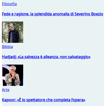
Filosofia
Fede e ragione, la splendida anomalia di Severino Boezio
Bibbia
Hadjadj: «La salvezza è alleanza, non salvataggio»
Arte
Kapoor: «È lo spettatore che completa l’opera»