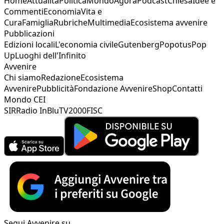
Home
Attualità
Politica
Mondo
Agorà
Podcast
Chiesa
Idee e
Commenti
Economia
Vita e
Cura
Famiglia
Rubriche
Multimedia
Ecosistema avvenire
Pubblicazioni
Edizioni locali
L'economia civile
Gutenberg
Popotus
Pop
Up
Luoghi dell'Infinito
Avvenire
Chi siamo
Redazione
Ecosistema
Avvenire
Pubblicità
Fondazione Avvenire
Shop
Contatti
Mondo CEI
SIR
Radio InBlu
TV2000
FISC
Segui Avvenire su