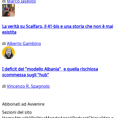
di
Marco Iasevoli
La verità su Scalfaro, il 41-bis e una storia che non è mai
esistita
di
Alberto Gambino
I deficit del "modello Albania" e quella rischiosa
scommessa sugli "hub"
di
Vincenzo R. Spagnolo
Abbonati ad Avvenire
Sezioni del sito
Home
Attualità
Politica
Mondo
Agorà
Podcast
Chiesa
Idee e