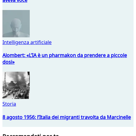
aveva voce
Intelligenza artificiale
Alombert: «L’IA è un pharmakon da prendere a piccole
dosi»
Storia
8 agosto 1956: l’Italia dei migranti travolta da Marcinelle