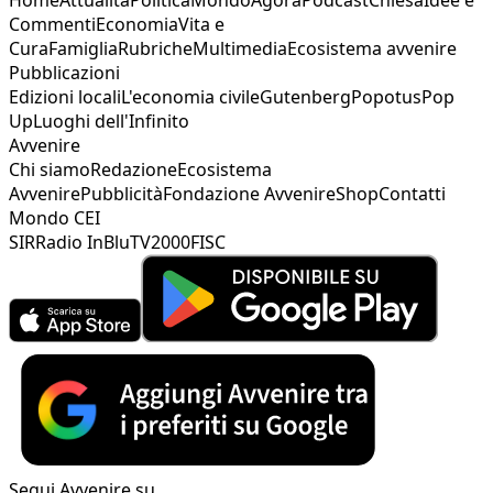
Commenti
Economia
Vita e
Cura
Famiglia
Rubriche
Multimedia
Ecosistema avvenire
Pubblicazioni
Edizioni locali
L'economia civile
Gutenberg
Popotus
Pop
Up
Luoghi dell'Infinito
Avvenire
Chi siamo
Redazione
Ecosistema
Avvenire
Pubblicità
Fondazione Avvenire
Shop
Contatti
Mondo CEI
SIR
Radio InBlu
TV2000
FISC
Segui Avvenire su