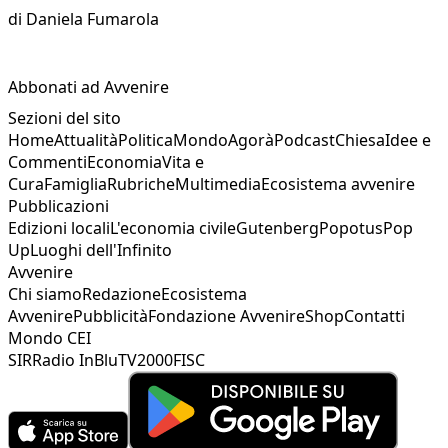
di
Daniela Fumarola
Abbonati ad Avvenire
Sezioni del sito
Home
Attualità
Politica
Mondo
Agorà
Podcast
Chiesa
Idee e
Commenti
Economia
Vita e
Cura
Famiglia
Rubriche
Multimedia
Ecosistema avvenire
Pubblicazioni
Edizioni locali
L'economia civile
Gutenberg
Popotus
Pop
Up
Luoghi dell'Infinito
Avvenire
Chi siamo
Redazione
Ecosistema
Avvenire
Pubblicità
Fondazione Avvenire
Shop
Contatti
Mondo CEI
SIR
Radio InBlu
TV2000
FISC