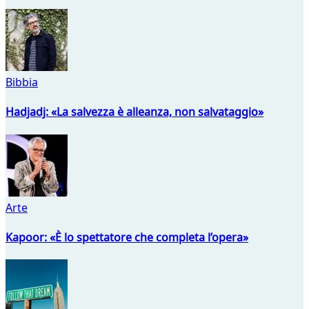
Bibbia
Hadjadj: «La salvezza è alleanza, non salvataggio»
Arte
Kapoor: «È lo spettatore che completa l’opera»