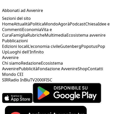
Abbonati ad Avvenire
Sezioni del sito
Home
Attualità
Politica
Mondo
Agorà
Podcast
Chiesa
Idee e
Commenti
Economia
Vita e
Cura
Famiglia
Rubriche
Multimedia
Ecosistema avvenire
Pubblicazioni
Edizioni locali
L'economia civile
Gutenberg
Popotus
Pop
Up
Luoghi dell'Infinito
Avvenire
Chi siamo
Redazione
Ecosistema
Avvenire
Pubblicità
Fondazione Avvenire
Shop
Contatti
Mondo CEI
SIR
Radio InBlu
TV2000
FISC