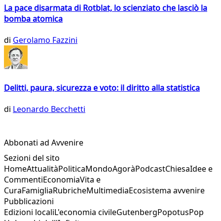
La pace disarmata di Rotblat, lo scienziato che lasciò la
bomba atomica
di
Gerolamo Fazzini
Delitti, paura, sicurezza e voto: il diritto alla statistica
di
Leonardo Becchetti
Abbonati ad Avvenire
Sezioni del sito
Home
Attualità
Politica
Mondo
Agorà
Podcast
Chiesa
Idee e
Commenti
Economia
Vita e
Cura
Famiglia
Rubriche
Multimedia
Ecosistema avvenire
Pubblicazioni
Edizioni locali
L'economia civile
Gutenberg
Popotus
Pop