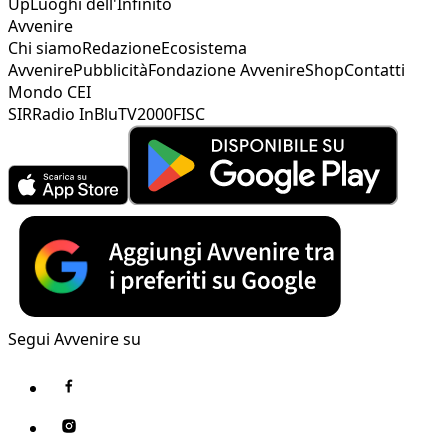
Up
Luoghi dell'Infinito
Avvenire
Chi siamo
Redazione
Ecosistema
Avvenire
Pubblicità
Fondazione Avvenire
Shop
Contatti
Mondo CEI
SIR
Radio InBlu
TV2000
FISC
Segui Avvenire su