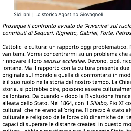
Siciliani | Lo storico Agostino Giovagnoli
Prosegue il confronto avviato da “Avvenire” sul ruolo d
contributi di Sequeri, Righetto, Gabriel, Forte, Petro
Cattolici e cultura: un rapporto oggi problematico. Ro
vari temi. Vorrei concentrarmi su un problema che a 
rinnovare il loro
sensus ecclesiae.
Devono, cioè, ric
lontane. Ma il rapporto con la cultura presenta due
originale sul mondo e quella di confrontarsi in modo
è il suo ruolo nella storia del nostro tempo. La Chi
storia, si potrebbe dire, possono essere culturalme
da lontano. Da quando – dopo la Rivoluzione francese
alleata dello Stato. Nel 1864, con il
Sillabo,
Pio XI co
culturali che ne erano all’origine. Il prezzo è stato 
culturale e religioso delle forze più dinamiche del t
capaci di superare le distanze createsi in questo mo
cultura - abbia simpatizzato per il nascente Stato it