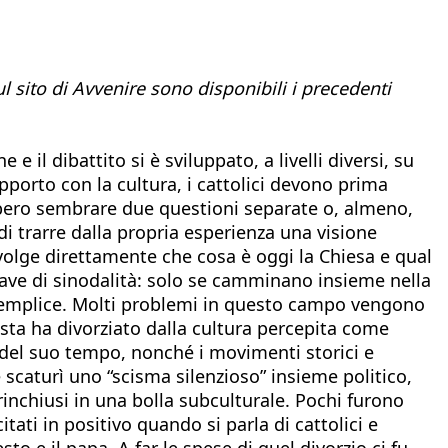
ul sito di Avvenire sono disponibili i precedenti
 il dibattito si è sviluppato, a livelli diversi, su
porto con la cultura, i cattolici devono prima
bero sembrare due questioni separate o, almeno,
di trarre dalla propria esperienza una visione
nvolge direttamente che cosa è oggi la Chiesa e qual
hiave di sinodalità: solo se camminano insieme nella
è semplice. Molti problemi in questo campo vengono
sta ha divorziato dalla cultura percepita come
i del suo tempo, nonché i movimenti storici e
e scaturì uno “scisma silenzioso” insieme politico,
 rinchiusi in una bolla subculturale. Pochi furono
ati in positivo quando si parla di cattolici e
o e il papa. A far le spese di quel divorzio ci fu