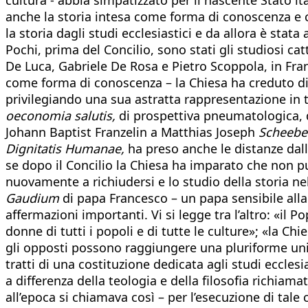
anche la storia intesa come forma di conoscenza e cam
la storia dagli studi ecclesiastici e da allora è stata
Pochi, prima del Concilio, sono stati gli studiosi c
De Luca, Gabriele De Rosa e Pietro Scoppola, in Franc
come forma di conoscenza – la Chiesa ha creduto di 
privilegiando una sua astratta rappresentazione in 
oeconomia salutis,
di prospettiva pneumatologica, 
Johann Baptist Franzelin a Matthias Joseph
Scheebe
Dignitatis Humanae,
ha preso anche le distanze da
se dopo il Concilio la Chiesa ha imparato che non pu
nuovamente a richiudersi e lo studio della storia ne
Gaudium
di papa Francesco – un papa sensibile alla s
affermazioni importanti. Vi si legge tra l’altro: «il 
donne di tutti i popoli e di tutte le culture»; «la Chi
gli opposti possono raggiungere una pluriforme unità
tratti di una costituzione dedicata agli studi ecclesia
a differenza della teologia e della filosofia richiam
all’epoca si chiamava così – per l’esecuzione di tale