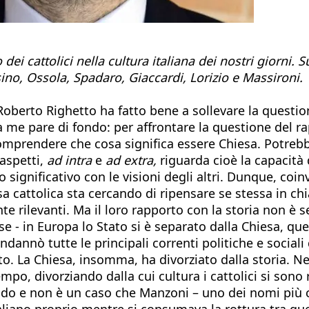
ei cattolici nella cultura italiana dei nostri giorni. S
sino, Ossola, Spadaro, Giaccardi, Lorizio e Massironi.
berto Righetto ha fatto bene a sollevare la questione e
me pare di fondo: per affrontare la questione del rap
omprendere che cosa significa essere Chiesa. Potreb
 aspetti,
ad intra
e
ad extra,
riguarda cioè la capacità 
 significativo con le visioni degli altri. Dunque, coi
esa cattolica sta cercando di ripensare se stessa in c
nte rilevanti. Ma il loro rapporto con la storia non 
 - in Europa lo Stato si è separato dalla Chiesa, que
ndannò tutte le principali correnti politiche e social
alto. La Chiesa, insomma, ha divorziato dalla storia. N
empo, divorziando dalla cui cultura i cattolici si sono
do e non è un caso che Manzoni – uno dei nomi più cit
aliano proprio mentre si consumava la rottura tra quest