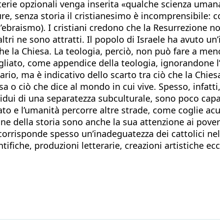
materie opzionali venga inserita «qualche scienza uma
ppure, senza storia il cristianesimo è incomprensibile:
l’ebraismo). I cristiani credono che la Resurrezione 
tri ne sono attratti. Il popolo di Israele ha avuto un’id
e la Chiesa. La teologia, perciò, non può fare a meno 
agliato, come appendice della teologia, ignorandone l’
o, ma è indicativo dello scarto tra ciò che la Chie
ssa o ciò che dice al mondo in cui vive. Spesso, infatt
sidui di una separatezza subculturale, sono poco capac
 Stato e l’umanità percorre altre strade, come coglie
 della storia sono anche la sua attenzione ai poveri 
 corrisponde spesso un’inadeguatezza dei cattolici nel
entifiche, produzioni letterarie, creazioni artistiche e