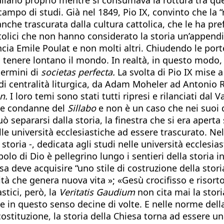
po di studi. Già nel 1849, Pio IX, convinto che la “ri
 anche trascurata dalla cultura cattolica, che le ha pref
attolici che non hanno considerato la storia un’append
ia Emile Poulat e non molti altri. Chiudendo le porte 
tenere lontano il mondo. In realtà, in questo modo, 
termini di
societas perfecta.
La svolta di Pio IX mise a
di centralità liturgica, da Adam Moheler ad Antonio 
n.
I loro temi sono stati tutti ripresi e rilanciati dal V
lle condanne del
Sillabo
e non è un caso che nei suoi d
ò separarsi dalla storia, la finestra che si era apert
lle università ecclesiastiche ad essere trascurato. Ne
toria -, dedicata agli studi nelle università ecclesiast
Popolo di Dio è pellegrino lungo i sentieri della storia
esa deve acquisire “uno stile di costruzione della storia
 che genera nuova vita »; «Gesù crocifisso e risorto 
stici, però, la
Veritatis Gaudium
non cita mai la stor
ate in questo senso decine di volte. E nelle norme del
 costituzione, la storia della Chiesa torna ad essere u