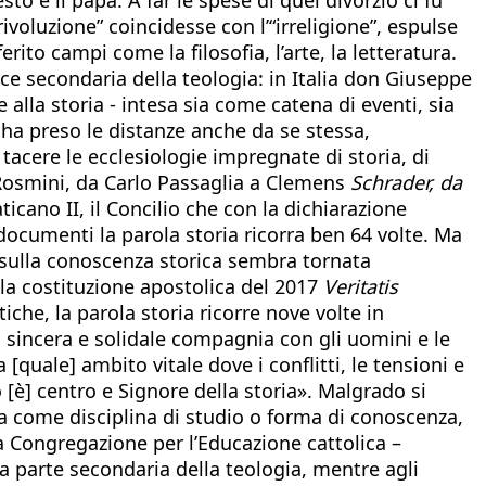
voluzione” coincidesse con l’“irreligione”, espulse
erito campi come la filosofia, l’arte, la letteratura.
ice secondaria della teologia: in Italia don Giuseppe
alla storia - intesa sia come catena di eventi, sia
ha preso le distanze anche da se stessa,
 tacere le ecclesiologie impregnate di storia, di
Rosmini, da Carlo Passaglia a Clemens
Schrader, da
aticano II, il Concilio che con la dichiarazione
ocumenti la parola storia ricorra ben 64 volte. Ma
a sulla conoscenza storica sembra tornata
lla costituzione apostolica del 2017
Veritatis
iche, la parola storia ricorre nove volte in
 in sincera e solidale compagnia con gli uomini e le
 [quale] ambito vitale dove i conflitti, le tensioni e
[è] centro e Signore della storia». Malgrado si
ia come disciplina di studio o forma di conoscenza,
la Congregazione per l’Educazione cattolica –
na parte secondaria della teologia, mentre agli