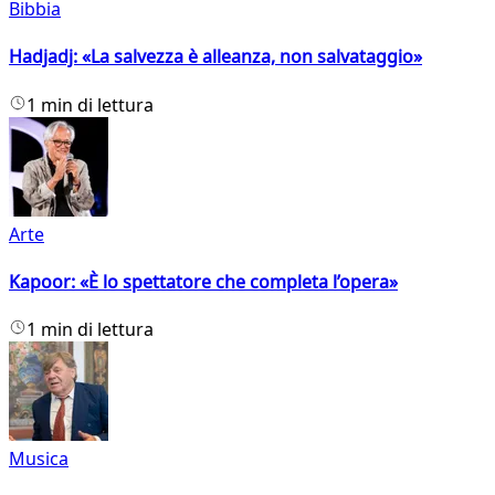
Bibbia
Hadjadj: «La salvezza è alleanza, non salvataggio»
1 min di lettura
Arte
Kapoor: «È lo spettatore che completa l’opera»
1 min di lettura
Musica