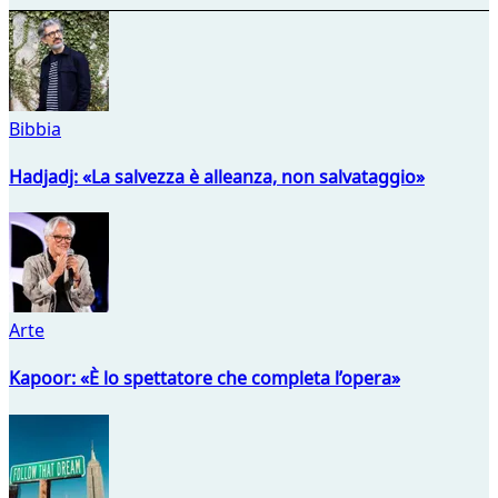
Bibbia
Hadjadj: «La salvezza è alleanza, non salvataggio»
Arte
Kapoor: «È lo spettatore che completa l’opera»