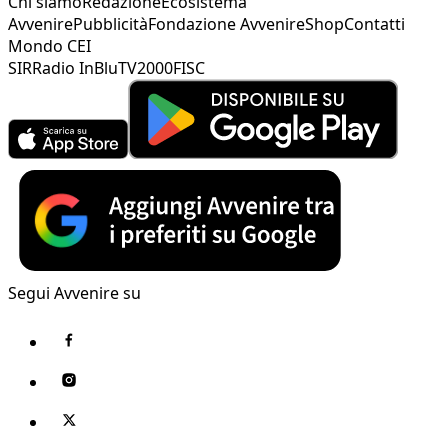
Chi siamo
Redazione
Ecosistema
Avvenire
Pubblicità
Fondazione Avvenire
Shop
Contatti
Mondo CEI
SIR
Radio InBlu
TV2000
FISC
Segui Avvenire su