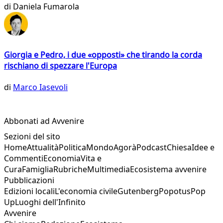
di
Daniela Fumarola
Giorgia e Pedro, i due «opposti» che tirando la corda
rischiano di spezzare l'Europa
di
Marco Iasevoli
Abbonati ad Avvenire
Sezioni del sito
Home
Attualità
Politica
Mondo
Agorà
Podcast
Chiesa
Idee e
Commenti
Economia
Vita e
Cura
Famiglia
Rubriche
Multimedia
Ecosistema avvenire
Pubblicazioni
Edizioni locali
L'economia civile
Gutenberg
Popotus
Pop
Up
Luoghi dell'Infinito
Avvenire