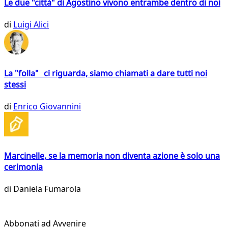
Le due "città" di Agostino vivono entrambe dentro di noi
di
Luigi Alici
La "folla" ci riguarda, siamo chiamati a dare tutti noi
stessi
di
Enrico Giovannini
Marcinelle, se la memoria non diventa azione è solo una
cerimonia
di
Daniela Fumarola
Abbonati ad Avvenire