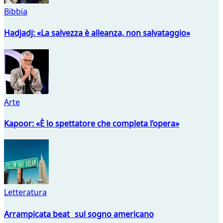
Bibbia
Hadjadj: «La salvezza è alleanza, non salvataggio»
Arte
Kapoor: «È lo spettatore che completa l’opera»
Letteratura
Arrampicata beat sul sogno americano