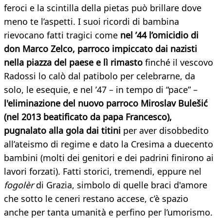
feroci e la scintilla della pietas può brillare dove
meno te l’aspetti. I suoi ricordi di bambina
rievocano fatti tragici come
nel ’44 l’omicidio di
don Marco Zelco, parroco impiccato dai nazisti
nella piazza del paese e lì rimasto
finché il vescovo
Radossi lo calò dal patibolo per celebrarne, da
solo, le esequie, e nel ’47 – in tempo di “pace” –
l'eliminazione del nuovo parroco Miroslav Bulešić
(nel 2013 beatificato da papa Francesco),
pugnalato alla gola dai titini
per aver disobbedito
all’ateismo di regime e dato la Cresima a duecento
bambini (molti dei genitori e dei padrini finirono ai
lavori forzati). Fatti storici, tremendi, eppure nel
fogolèr
di Grazia, simbolo di quelle braci d'amore
che sotto le ceneri restano accese, c’è spazio
anche per tanta umanità e perfino per l’umorismo.