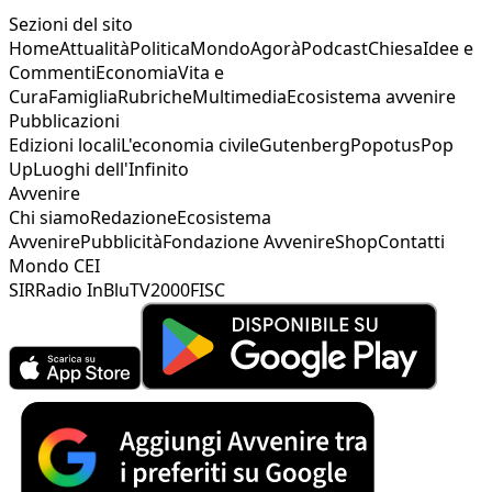
Sezioni del sito
Home
Attualità
Politica
Mondo
Agorà
Podcast
Chiesa
Idee e
Commenti
Economia
Vita e
Cura
Famiglia
Rubriche
Multimedia
Ecosistema avvenire
Pubblicazioni
Edizioni locali
L'economia civile
Gutenberg
Popotus
Pop
Up
Luoghi dell'Infinito
Avvenire
Chi siamo
Redazione
Ecosistema
Avvenire
Pubblicità
Fondazione Avvenire
Shop
Contatti
Mondo CEI
SIR
Radio InBlu
TV2000
FISC