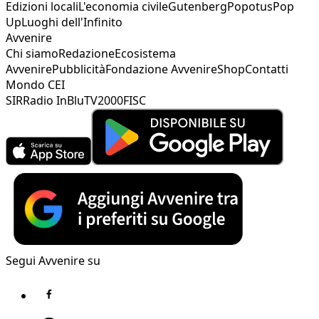
Edizioni locali
L'economia civile
Gutenberg
Popotus
Pop
Up
Luoghi dell'Infinito
Avvenire
Chi siamo
Redazione
Ecosistema
Avvenire
Pubblicità
Fondazione Avvenire
Shop
Contatti
Mondo CEI
SIR
Radio InBlu
TV2000
FISC
Segui Avvenire su