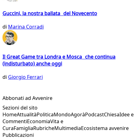
Guccini, la nostra ballata del Novecento
di
Marina Corradi
Il Great Game tra Londra e Mosca che continua
(indisturbato) anche oggi
di
Giorgio Ferrari
Abbonati ad Avvenire
Sezioni del sito
Home
Attualità
Politica
Mondo
Agorà
Podcast
Chiesa
Idee e
Commenti
Economia
Vita e
Cura
Famiglia
Rubriche
Multimedia
Ecosistema avvenire
Pubblicazioni