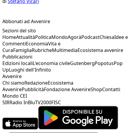
di
Stefano Vicari
Abbonati ad Avvenire
Sezioni del sito
Home
Attualità
Politica
Mondo
Agorà
Podcast
Chiesa
Idee e
Commenti
Economia
Vita e
Cura
Famiglia
Rubriche
Multimedia
Ecosistema avvenire
Pubblicazioni
Edizioni locali
L'economia civile
Gutenberg
Popotus
Pop
Up
Luoghi dell'Infinito
Avvenire
Chi siamo
Redazione
Ecosistema
Avvenire
Pubblicità
Fondazione Avvenire
Shop
Contatti
Mondo CEI
SIR
Radio InBlu
TV2000
FISC