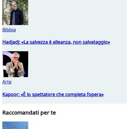
Bibbia
Hadjadj: «La salvezza è alleanza, non salvataggio»
Arte
Kapoor: «È lo spettatore che completa l’opera»
Raccomandati per te