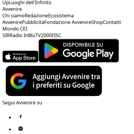
Up
Luoghi dell'Infinito
Avvenire
Chi siamo
Redazione
Ecosistema
Avvenire
Pubblicità
Fondazione Avvenire
Shop
Contatti
Mondo CEI
SIR
Radio InBlu
TV2000
FISC
Segui Avvenire su