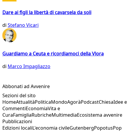
Dare ai figli la libertà di cavarsela da soli
di
Stefano Vicari
Guardiamo a Ceuta e ricordiamoci della Vlora
di
Marco Impagliazzo
Abbonati ad Avvenire
Sezioni del sito
Home
Attualità
Politica
Mondo
Agorà
Podcast
Chiesa
Idee e
Commenti
Economia
Vita e
Cura
Famiglia
Rubriche
Multimedia
Ecosistema avvenire
Pubblicazioni
Edizioni locali
L'economia civile
Gutenberg
Popotus
Pop