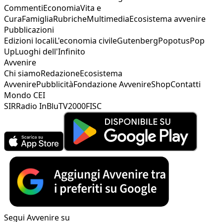
Commenti
Economia
Vita e
Cura
Famiglia
Rubriche
Multimedia
Ecosistema avvenire
Pubblicazioni
Edizioni locali
L'economia civile
Gutenberg
Popotus
Pop
Up
Luoghi dell'Infinito
Avvenire
Chi siamo
Redazione
Ecosistema
Avvenire
Pubblicità
Fondazione Avvenire
Shop
Contatti
Mondo CEI
SIR
Radio InBlu
TV2000
FISC
Segui Avvenire su