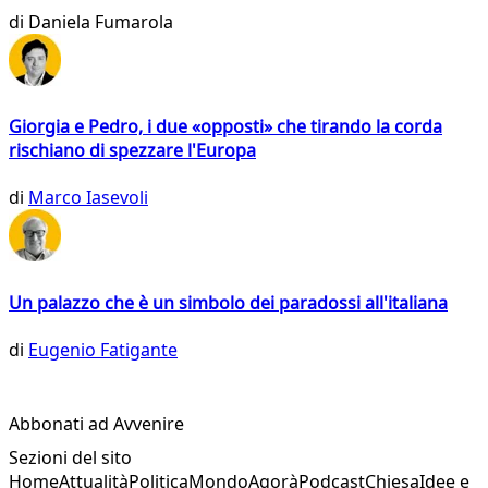
di
Daniela Fumarola
Giorgia e Pedro, i due «opposti» che tirando la corda
rischiano di spezzare l'Europa
di
Marco Iasevoli
Un palazzo che è un simbolo dei paradossi all'italiana
di
Eugenio Fatigante
Abbonati ad Avvenire
Sezioni del sito
Home
Attualità
Politica
Mondo
Agorà
Podcast
Chiesa
Idee e