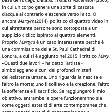
base dell’
imago pietatis; Tristan’s Ascension
(2005),
in cui un corpo genera una sorta di cascata
d’acqua al contrario e ascende verso l’alto. O
ancora
Martyrs
(2014), polittico di quattro video in
cui altrettante persone sono sottoposte a un
supplizio ciclico ispirato ai quattro elementi.
Proprio
Martyrs
è un caso interessante perché è
una commissione della St. Paul Cathedral di
Londra, a cui si è aggiunto nel 2015 il trittico
Mary
.
«Questi due lavori – ha detto l’artista -
simboleggiano alcuni dei profondi misteri
dell’esistenza umana. Uno riguarda la nascita e
l’altro la morte; uno il sollievo e la creazione, l’altro
la sofferenza e il sacrificio. Se raggiungerò il mio
obiettivo, entrambe le opere funzioneranno sia
come oggetti estetici di arte contemporanea che