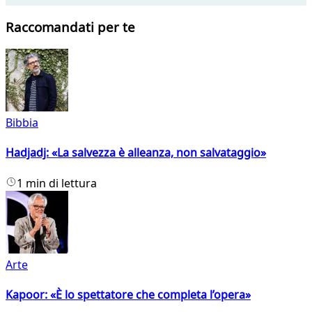
Raccomandati per te
Bibbia
Hadjadj: «La salvezza è alleanza, non salvataggio»
1 min di lettura
Arte
Kapoor: «È lo spettatore che completa l’opera»