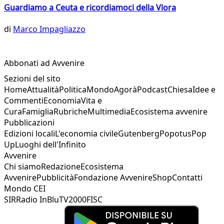
Guardiamo a Ceuta e ricordiamoci della Vlora
di
Marco Impagliazzo
Abbonati ad Avvenire
Sezioni del sito
Home
Attualità
Politica
Mondo
Agorà
Podcast
Chiesa
Idee e
Commenti
Economia
Vita e
Cura
Famiglia
Rubriche
Multimedia
Ecosistema avvenire
Pubblicazioni
Edizioni locali
L'economia civile
Gutenberg
Popotus
Pop
Up
Luoghi dell'Infinito
Avvenire
Chi siamo
Redazione
Ecosistema
Avvenire
Pubblicità
Fondazione Avvenire
Shop
Contatti
Mondo CEI
SIR
Radio InBlu
TV2000
FISC