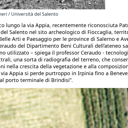
meri / Università del Salento
ico lungo la via Appia, recentemente riconosciuta Pat
el Salento nel sito archeologico di Fioccaglia, territo
elle Arti e Paesaggio per le province di Salerno e Av
Ceraudo del Dipartimento Beni Culturali dell’ateneo sa
mo utilizzato – spiega il professor Ceraudo - tecnolog
ettrali, una sorta di radiografia del terreno, che con
zioni nella crescita della vegetazione e alla composiz
la via Appia si perde purtroppo in Irpinia fino a Bene
al porto terminale di Brindisi”.