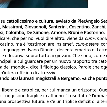
o su cattolicesimo e cultura
, avviato da PierAngelo Se
, Massironi, Giovagnoli, Santerini, Cosentino, Zanchi,
ossi, Colombo, De Simone, Arnone, Bruni e Postorino.
care, che per noi vuol dire altro, viene da
cum-munu
e casino, ma è “testimoniare insieme”,
cum-petere
, co
 linguaggio». Ivano Dionigi, docente emerito di Letter
sione educativa soprattutto ai giovani. Che sono, com
rincipali a cui guardare per un nuovo rapporto tra ca
ta del mondo», dice il filologo classico. Parole che o
intera officina di attrezzi».
rando 500 laureati magistrali a Bergamo, «a che punto 
sta, liberale e cattolica, per cui manca un orizzonte. 
 - oggi sono fragili e in affanno. Il risultato è l’imm
prospettiva futura. E c’è un triplice deficit di alter