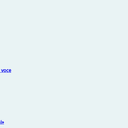
a voce
i»