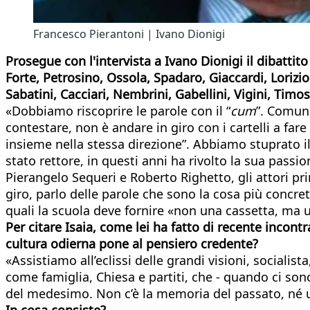
Francesco Pierantoni | Ivano Dionigi
Prosegue con l'intervista a Ivano Dionigi il dibattit
Forte, Petrosino, Ossola, Spadaro, Giaccardi, Lorizio
Sabatini, Cacciari, Nembrini, Gabellini, Vigini, Tim
«Dobbiamo riscoprire le parole con il “
cum
”. Comuni
contestare, non è andare in giro con i cartelli a far
insieme nella stessa direzione”. Abbiamo stuprato il
stato rettore, in questi anni ha rivolto la sua pas
Pierangelo Sequeri e Roberto Righetto, gli attori p
giro, parlo delle parole che sono la cosa più concre
quali la scuola deve fornire «non una cassetta, ma un’
Per citare Isaia, come lei ha fatto di recente incont
cultura odierna pone al pensiero credente?
«Assistiamo all’eclissi delle grandi visioni, sociali
come famiglia, Chiesa e partiti, che - quando ci sono
del medesimo. Non c’è la memoria del passato, né una 
In cosa consiste?