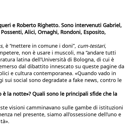
queri e Roberto Righetto. Sono intervenuti Gabriel,
 Possenti, Alici, Ornaghi, Rondoni, Esposito,
s
, è “mettere in comune i doni”,
cum-testari
,
mpetere, non è usare i muscoli, ma “andare tutti
atura latina dell’Università di Bologna, di cui è
e emerso dal dibattito innescato su queste pagine da
ttolici e cultura contemporanea. «Quando vado in
ggi sui social sono degradate a fake news, contro le
è la notte»? Quali sono le principali sfide che la
Queste visioni camminavano sulle gambe di istituzioni
anenza nel presente, siamo all’ossessione dell’uno e
ità».