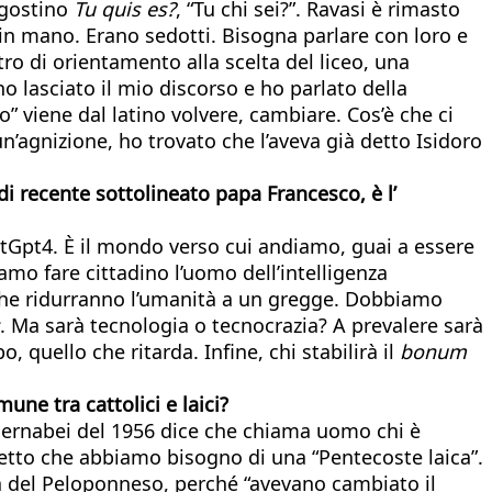
Agostino
Tu quis es?
, “Tu chi sei?”. Ravasi è rimasto
 in mano. Erano sedotti. Bisogna parlare con loro e
tro di orientamento alla scelta del liceo, una
ho lasciato il mio discorso e ho parlato della
o” viene dal latino volvere, cambiare. Cos’è che ci
 un’agnizione, ho trovato che l’aveva già detto Isidoro
di recente sottolineato papa Francesco, è l’
atGpt4. È il mondo verso cui andiamo, guai a essere
amo fare cittadino l’uomo dell’intelligenza
e che ridurranno l’umanità a un gregge. Dobbiamo
. Ma sarà tecnologia o tecnocrazia? A prevalere sarà
po, quello che ritarda. Infine, chi stabilirà il
bonum
une tra cattolici e laici?
a Bernabei del 1956 dice che chiama uomo chi è
o detto che abbiamo bisogno di una “Pentecoste laica”.
ra del Peloponneso, perché “avevano cambiato il