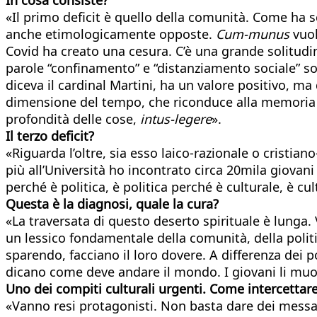
«Il primo deficit è quello della comunità. Come ha s
anche etimologicamente opposte.
Cum-munus
vuol
Covid ha creato una cesura. C’è una grande solitudine
parole “confinamento” e “distanziamento sociale” son
diceva il cardinal Martini, ha un valore positivo, 
dimensione del tempo, che riconduce alla memoria de
profondità delle cose,
intus-legere
».
Il terzo deficit?
«Riguarda l’oltre, sia esso laico-razionale o crist
più all’Università ho incontrato circa 20mila giovani
perché è politica, è politica perché è culturale, è cul
Questa è la diagnosi, quale la cura?
«La traversata di questo deserto spirituale è lunga. V
un lessico fondamentale della comunità, della politica
sparendo, facciano il loro dovere. A differenza dei p
dicano come deve andare il mondo. I giovani li muo
Uno dei compiti culturali urgenti. Come intercettar
«Vanno resi protagonisti. Non basta dare dei messagg