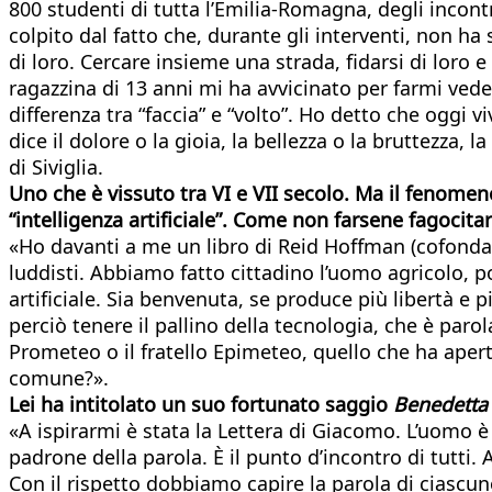
800 studenti di tutta l’Emilia-Romagna, degli incont
colpito dal fatto che, durante gli interventi, non h
di loro. Cercare insieme una strada, fidarsi di loro e
ragazzina di 13 anni mi ha avvicinato per farmi vedere
differenza tra “faccia” e “volto”. Ho detto che oggi 
dice il dolore o la gioia, la bellezza o la bruttezza,
di Siviglia.
Uno che è vissuto tra VI e VII secolo. Ma il fenomen
“intelligenza artificiale”. Come non farsene fagocita
«Ho davanti a me un libro di Reid Hoffman (cofonda
luddisti. Abbiamo fatto cittadino l’uomo agricolo, p
artificiale. Sia benvenuta, se produce più libertà 
perciò tenere il pallino della tecnologia, che è par
Prometeo o il fratello Epimeteo, quello che ha apert
comune?».
Lei ha intitolato un suo fortunato saggio
Benedetta
«A ispirarmi è stata la Lettera di Giacomo. L’uomo è
padrone della parola. È il punto d’incontro di tutti.
Con il rispetto dobbiamo capire la parola di ciascun