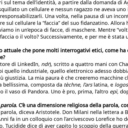
ri sul tema dell’identità, a partire dalla domanda di 
a squillato un cellulare e nessun ragazzo ne aveva uno
 responsabilizzarli. Una volta, nella pausa di un incon
 sul cellulare la “faccia” del suo fidanzatino. Allora 
viviamo in un’epoca di facce, di maschere. Mentre “volt
 la faccia o il volto? Successivamente, e per me è stata
o attuale che pone molti interrogativi etici, come ha 
re?
tore di LinkedIn,
ndr
), scritto a quattro mani con Ch
oi quello industriale, quello elettronico adesso dobbi
e più giustizia. La mia paura è che creeremo macchin
ola bellissima, composta da
tèchne
,
l’ars
latina, e
logos
o il vaso di Pandora. Uno è pro, prima, l’altro
epì
, do
 parola
. C’è una dimensione religiosa della parola, com
 parola, diceva Aristotele. Don Milani nella lettera 
 Anni fa in un colloquio con l’arcivescovo Lorefice h
o. Tucidide dice di aver capito lo scoppio della guer