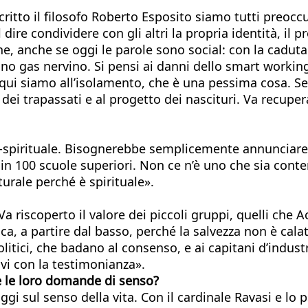
critto il filosofo Roberto Esposito siamo tutti preoc
 dire condividere con gli altri la propria identità, il
, anche se oggi le parole sono social: con la caduta d
o gas nervino. Si pensi ai danni dello smart working 
ma qui siamo all’isolamento, che è una pessima cosa. 
i trapassati e al progetto dei nascituri. Va recupera
iano-spirituale. Bisognerebbe semplicemente annunciar
 in 100 scuole superiori. Non ce n’è uno che sia conte
turale perché è spirituale».
a riscoperto il valore dei piccoli gruppi, quelli che Ac
, a partire dal basso, perché la salvezza non è calata 
olitici, che badano al consenso, e ai capitani d’indust
vi con la testimonianza».
e le loro domande di senso?
i sul senso della vita. Con il cardinale Ravasi e lo p