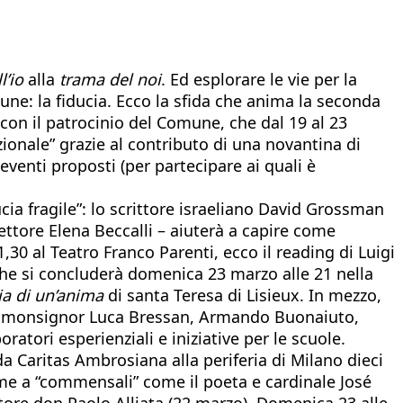
l’io
alla
trama del noi
. Ed esplorare le vie per la
une: la fiducia. Ecco la sfida che anima la seconda
o, con il patrocinio del Comune, che dal 19 al 23
zionale” grazie al contributo di una novantina di
li eventi proposti (per partecipare ai quali è
ucia fragile”: lo scrittore israeliano David Grossman
ettore Elena Beccalli – aiuterà a capire come
,30 al Teatro Franco Parenti, ecco il reading di Luigi
: che si concluderà domenica 23 marzo alle 21 nella
ia di un’anima
di santa Teresa di Lisieux. In mezzo,
 da monsignor Luca Bressan, Armando Buonaiuto,
ratori esperienziali e iniziative per le scuole.
a Caritas Ambrosiana alla periferia di Milano dieci
eme a “commensali” come il poeta e cardinale José
ttore don Paolo Alliata (22 marzo). Domenica 23 alle