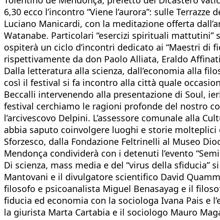
6,30 ecco l’incontro “Viene l’aurora”: sulle Terrazze
Luciano Manicardi, con la meditazione offerta dall’a
Watanabe. Particolari “esercizi spirituali mattutini”
ospiterà un ciclo d’incontri dedicato ai “Maestri di
rispettivamente da don Paolo Alliata, Eraldo Affin
Dalla letteratura alla scienza, dall’economia alla filo
così il festival si fa incontro alla città quale occasi
Beccalli intervenendo alla presentazione di Soul, ie
festival cerchiamo le ragioni profonde del nostro con
l’arcivescovo Delpini. L’assessore comunale alla Cu
abbia saputo coinvolgere luoghi e storie molteplici
Sforzesco, dalla Fondazione Feltrinelli al Museo Dio
Mendonça condividerà con i detenuti l’evento “Semi i
Di scienza, mass media e del “virus della sfiducia” 
Mantovani e il divulgatore scientifico David Quammen.
filosofo e psicoanalista Miguel Benasayag e il filos
fiducia ed economia con la sociologa Ivana Pais e l’
la giurista Marta Cartabia e il sociologo Mauro Magat