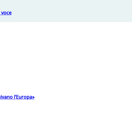
a voce
uivano l’Europa»