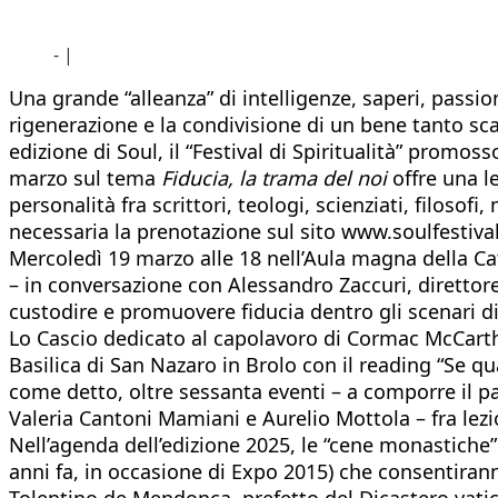
- |
Una grande “alleanza” di intelligenze, saperi, passion
rigenerazione e la condivisione di un bene tanto scar
edizione di Soul, il “Festival di Spiritualità” promos
marzo sul tema
Fiducia, la trama del noi
offre una le
personalità fra scrittori, teologi, scienziati, filosofi
necessaria la prenotazione sul sito www.soulfestiva
Mercoledì 19 marzo alle 18 nell’Aula magna della Catto
– in conversazione con Alessandro Zaccuri, direttore
custodire e promuovere fiducia dentro gli scenari di c
Lo Cascio dedicato al capolavoro di Cormac McCar
Basilica di San Nazaro in Brolo con il reading “Se q
come detto, oltre sessanta eventi – a comporre il 
Valeria Cantoni Mamiani e Aurelio Mottola – fra lezio
Nell’agenda dell’edizione 2025, le “cene monastiche”
anni fa, in occasione di Expo 2015) che consentiran
Tolentino de Mendonça, prefetto del Dicastero vatica