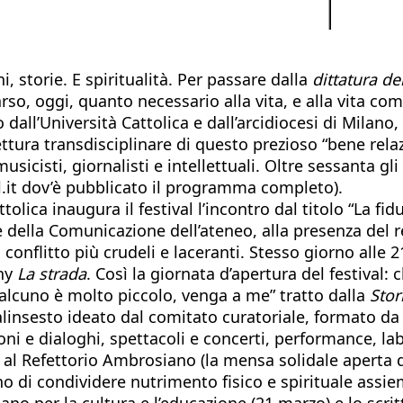
i, storie. E spiritualità. Per passare dalla
dittatura del
so, oggi, quanto necessario alla vita, e alla vita com
so dall’Università Cattolica e dall’arcidiocesi di Milan
ttura transdisciplinare di questo prezioso “bene rela
, musicisti, giornalisti e intellettuali. Oltre sessanta g
l.it dov’è pubblicato il programma completo).
lica inaugura il festival l’incontro dal titolo “La fid
 della Comunicazione dell’ateneo, alla presenza del r
onflitto più crudeli e laceranti. Stesso giorno alle 21
thy
La strada
. Così la giornata d’apertura del festival
ualcuno è molto piccolo, venga a me” tratto dalla
Stor
palinsesto ideato dal comitato curatoriale, formato
ni e dialoghi, spettacoli e concerti, performance, labo
 al Refettorio Ambrosiano (la mensa solidale aperta d
no di condividere nutrimento fisico e spirituale assi
no per la cultura e l’educazione (21 marzo) e lo scri