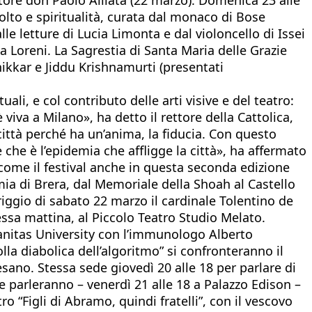
colto e spiritualità, curata dal monaco di Bose
e letture di Lucia Limonta e dal violoncello di Issei
a Loreni. La Sagrestia di Santa Maria delle Grazie
nikkar e Jiddu Krishnamurti (presentati
uali, e col contributo delle arti visive e del teatro:
è viva a Milano», ha detto il rettore della Cattolica,
ittà perché ha un’anima, la fiducia. Con questo
 che è l’epidemia che affligge la città», ha affermato
come il festival anche in questa seconda edizione
ia di Brera, dal Memoriale della Shoah al Castello
riggio di sabato 22 marzo il cardinale Tolentino de
essa mattina, al Piccolo Teatro Studio Melato.
umanitas University con l’immunologo Alberto
lla diabolica dell’algoritmo” si confronteranno il
sano. Stessa sede giovedì 20 alle 18 per parlare di
e parleranno – venerdì 21 alle 18 a Palazzo Edison –
o “Figli di Abramo, quindi fratelli”, con il vescovo