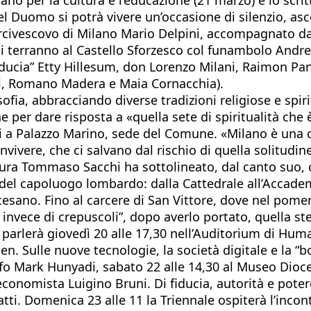
 del Duomo si potrà vivere un’occasione di silenzio, as
rcivescovo di Milano Mario Delpini, accompagnato dall
 si terranno al Castello Sforzesco col funambolo Andre
 fiducia” Etty Hillesum, don Lorenzo Milani, Raimon Pa
ati, Romano Madera e Maia Cornacchia).
sofia, abbracciando diverse tradizioni religiose e spirit
one per dare risposta a «quella sete di spiritualità che 
ri a Palazzo Marino, sede del Comune. «Milano è una c
vivere, che ci salvano dal rischio di quella solitudine
ltura Tommaso Sacchi ha sottolineato, dal canto suo, 
 del capoluogo lombardo: dalla Cattedrale all’Accadem
cesano. Fino al carcere di San Vittore, dove nel pome
nvece di crepuscoli”, dopo averlo portato, quella st
si parlerà giovedì 20 alle 17,30 nell’Auditorium di H
 Sulle nuove tecnologie, la società digitale e la “bo
ofo Mark Hunyadi, sabato 22 alle 14,30 al Museo Dioce
economista Luigino Bruni. Di fiducia, autorità e poter
ti. Domenica 23 alle 11 la Triennale ospiterà l’incontr