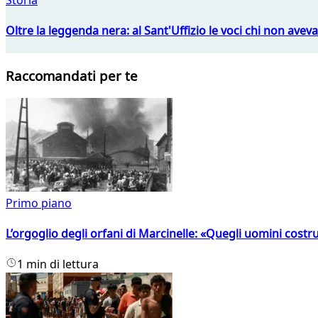
Oltre la leggenda nera: al Sant'Uffizio le voci chi non avev
Raccomandati per te
Primo piano
L’orgoglio degli orfani di Marcinelle: «Quegli uomini costr
1 min di lettura