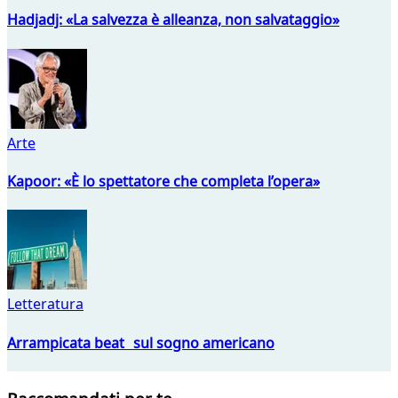
Hadjadj: «La salvezza è alleanza, non salvataggio»
Arte
Kapoor: «È lo spettatore che completa l’opera»
Letteratura
Arrampicata beat sul sogno americano