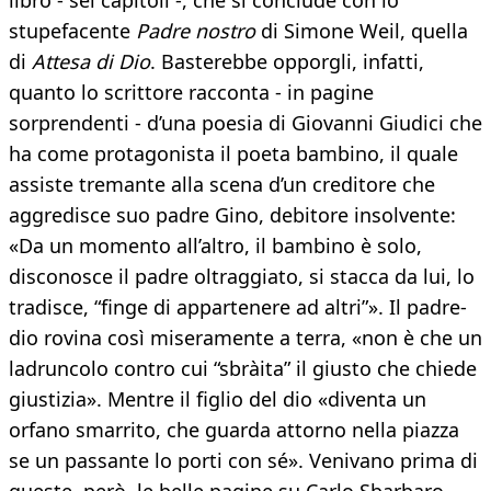
libro - sei capitoli -, che si conclude con lo
stupefacente
Padre nostro
di Simone Weil, quella
di
Attesa di Dio
. Basterebbe opporgli, infatti,
quanto lo scrittore racconta - in pagine
sorprendenti - d’una poesia di Giovanni Giudici che
ha come protagonista il poeta bambino, il quale
assiste tremante alla scena d’un creditore che
aggredisce suo padre Gino, debitore insolvente:
«Da un momento all’altro, il bambino è solo,
disconosce il padre oltraggiato, si stacca da lui, lo
tradisce, “finge di appartenere ad altri”». Il padre-
dio rovina così miseramente a terra, «non è che un
ladruncolo contro cui “sbràita” il giusto che chiede
giustizia». Mentre il figlio del dio «diventa un
orfano smarrito, che guarda attorno nella piazza
se un passante lo porti con sé». Venivano prima di