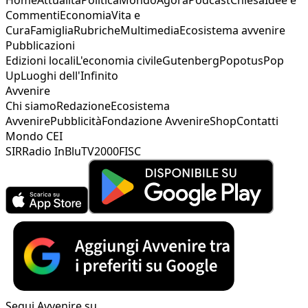
Commenti
Economia
Vita e
Cura
Famiglia
Rubriche
Multimedia
Ecosistema avvenire
Pubblicazioni
Edizioni locali
L'economia civile
Gutenberg
Popotus
Pop
Up
Luoghi dell'Infinito
Avvenire
Chi siamo
Redazione
Ecosistema
Avvenire
Pubblicità
Fondazione Avvenire
Shop
Contatti
Mondo CEI
SIR
Radio InBlu
TV2000
FISC
Segui Avvenire su