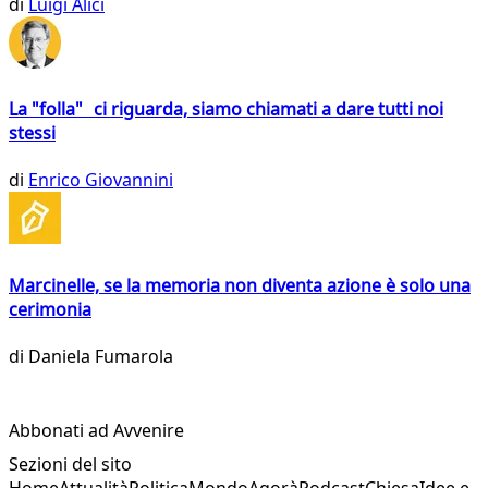
di
Luigi Alici
La "folla" ci riguarda, siamo chiamati a dare tutti noi
stessi
di
Enrico Giovannini
Marcinelle, se la memoria non diventa azione è solo una
cerimonia
di
Daniela Fumarola
Abbonati ad Avvenire
Sezioni del sito
Home
Attualità
Politica
Mondo
Agorà
Podcast
Chiesa
Idee e