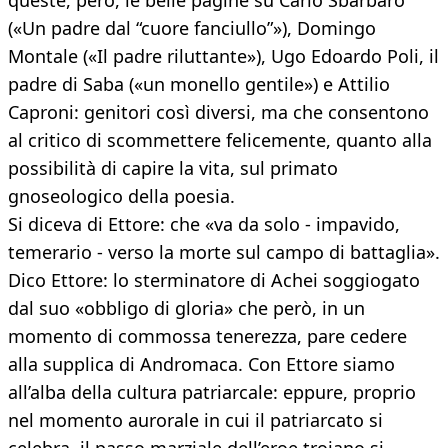
queste, però, le belle pagine su Carlo Sbarbaro
(«Un padre dal “cuore fanciullo”»), Domingo
Montale («Il padre riluttante»), Ugo Edoardo Poli, il
padre di Saba («un monello gentile») e Attilio
Caproni: genitori così diversi, ma che consentono
al critico di scommettere felicemente, quanto alla
possibilità di capire la vita, sul primato
gnoseologico della poesia.
Si diceva di Ettore: che «va da solo - impavido,
temerario - verso la morte sul campo di battaglia».
Dico Ettore: lo sterminatore di Achei soggiogato
dal suo «obbligo di gloria» che però, in un
momento di commossa tenerezza, pare cedere
alla supplica di Andromaca. Con Ettore siamo
all’alba della cultura patriarcale: eppure, proprio
nel momento aurorale in cui il patriarcato si