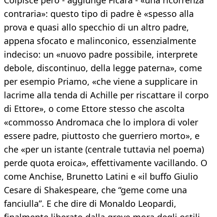
Colpisce però - aggiunge Ficara - «una ricorrenza
contraria»: questo tipo di padre è «spesso alla
prova e quasi allo specchio di un altro padre,
appena sfocato e malinconico, essenzialmente
indeciso: un «nuovo padre possibile, interprete
debole, discontinuo, della legge paterna», come
per esempio Priamo, «che viene a supplicare in
lacrime alla tenda di Achille per riscattare il corpo
di Ettore», o come Ettore stesso che ascolta
«commosso Andromaca che lo implora di voler
essere padre, piuttosto che guerriero morto», e
che «per un istante (centrale tuttavia nel poema)
perde quota eroica», effettivamente vacillando. O
come Anchise, Brunetto Latini e «il buffo Giulio
Cesare di Shakespeare, che “geme come una
fanciulla”. E che dire di Monaldo Leopardi,