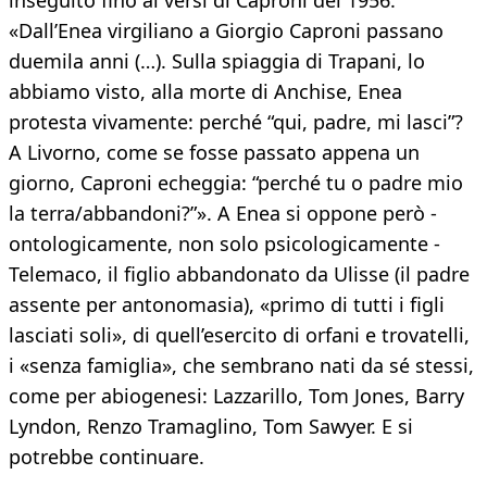
inseguito fino ai versi di Caproni del 1956:
«Dall’Enea virgiliano a Giorgio Caproni passano
duemila anni (…). Sulla spiaggia di Trapani, lo
abbiamo visto, alla morte di Anchise, Enea
protesta vivamente: perché “qui, padre, mi lasci”?
A Livorno, come se fosse passato appena un
giorno, Caproni echeggia: “perché tu o padre mio
la terra/abbandoni?”». A Enea si oppone però -
ontologicamente, non solo psicologicamente -
Telemaco, il figlio abbandonato da Ulisse (il padre
assente per antonomasia), «primo di tutti i figli
lasciati soli», di quell’esercito di orfani e trovatelli,
i «senza famiglia», che sembrano nati da sé stessi,
come per abiogenesi: Lazzarillo, Tom Jones, Barry
Lyndon, Renzo Tramaglino, Tom Sawyer. E si
potrebbe continuare.