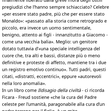
finalmente liberato dalla greve mora degli ostili
pregiudizi che l’hanno sempre schiacciato? Celebre
«per essere stato padre, più che per essere stato
Monaldo»: «passato alla storia come retrogrado e
piccolo, era invece un uomo sentimentale,
benigno, attento ai figli - innanzitutto a Giacomo -
come una vecchia balia». Meglio: un genitore
dotato tuttavia d’«una speciale intelligenza del
cuore che, tra alti e bassi, distanze più o meno
definitive e proteste di affetto, mantiene tra i due
un registro emotivo continuo». Tutti padri, questi
citati, «distratti, eccentrici», eppure «autorevoli
nella loro anomalia».
In un libro come
Il
disagio della civiltà
- ci ricorda
Ficara - Freud sostiene «che la cura del Padre
celeste per l’umanità, paragonabile alla cura d’un