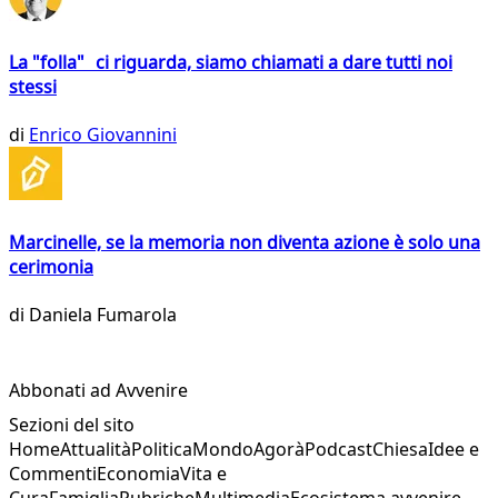
La "folla" ci riguarda, siamo chiamati a dare tutti noi
stessi
di
Enrico Giovannini
Marcinelle, se la memoria non diventa azione è solo una
cerimonia
di
Daniela Fumarola
Abbonati ad Avvenire
Sezioni del sito
Home
Attualità
Politica
Mondo
Agorà
Podcast
Chiesa
Idee e
Commenti
Economia
Vita e
Cura
Famiglia
Rubriche
Multimedia
Ecosistema avvenire