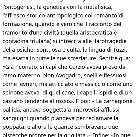
l’ontogenesi, la genetica con la metafisica,
l’affresco storico-antropologico col romanzo di
formazione, quando è vero che il racconto del
tramonto d’una civiltà (quella aristocratica e
contadina friulana) si intreccia alle ilarotragedie
della psiche. Sontuosa e culta, la lingua di Tuzzi,
ma esatta in tutte le sue screziature. Sentite qua:
«Già neonato, si capì che Curzio aveva preso dal
ramo materno. Non Avogadro, snelli e flessuosi
come levrieri, ma atticciato e massiccio come uno
spinone aveva, di quel cane, i capelli ispidi e di un
castano tendente al rosso». E poi: « La carnagione,
pallida, andava soggetta a improvvisi afflussi
sanguigni quando piangeva per reclamare la
poppata, e allora le guance sembravano due
bistecche pronte per la grigliata ». Infine: «In quel