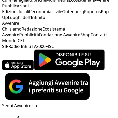
Pubblicazioni
Edizioni locali
L'economia civile
Gutenberg
Popotus
Pop
Up
Luoghi dell'Infinito
Avvenire
Chi siamo
Redazione
Ecosistema
Avvenire
Pubblicità
Fondazione Avvenire
Shop
Contatti
Mondo CEI
SIR
Radio InBlu
TV2000
FISC
Segui Avvenire su