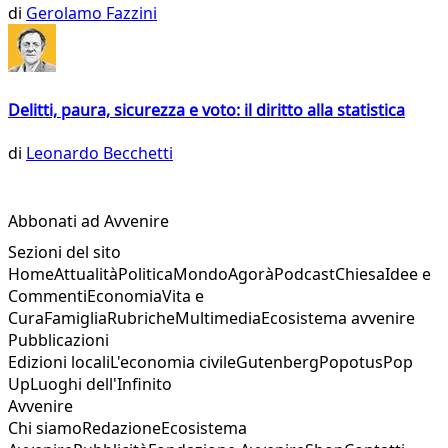
di
Gerolamo Fazzini
Delitti, paura, sicurezza e voto: il diritto alla statistica
di
Leonardo Becchetti
Abbonati ad Avvenire
Sezioni del sito
Home
Attualità
Politica
Mondo
Agorà
Podcast
Chiesa
Idee e
Commenti
Economia
Vita e
Cura
Famiglia
Rubriche
Multimedia
Ecosistema avvenire
Pubblicazioni
Edizioni locali
L'economia civile
Gutenberg
Popotus
Pop
Up
Luoghi dell'Infinito
Avvenire
Chi siamo
Redazione
Ecosistema