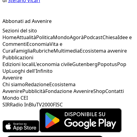
di
Stefano Vicari
Abbonati ad Avvenire
Sezioni del sito
Home
Attualità
Politica
Mondo
Agorà
Podcast
Chiesa
Idee e
Commenti
Economia
Vita e
Cura
Famiglia
Rubriche
Multimedia
Ecosistema avvenire
Pubblicazioni
Edizioni locali
L'economia civile
Gutenberg
Popotus
Pop
Up
Luoghi dell'Infinito
Avvenire
Chi siamo
Redazione
Ecosistema
Avvenire
Pubblicità
Fondazione Avvenire
Shop
Contatti
Mondo CEI
SIR
Radio InBlu
TV2000
FISC