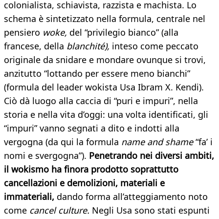
colonialista, schiavista, razzista e machista. Lo
schema è sintetizzato nella formula, centrale nel
pensiero
woke,
del “privilegio bianco” (alla
francese, della
blanchité),
inteso come peccato
originale da snidare e mondare ovunque si trovi,
anzitutto “lottando per essere meno bianchi”
(formula del leader wokista Usa Ibram X. Kendi).
Ciò dà luogo alla caccia di “puri e impuri”, nella
storia e nella vita d’oggi: una volta identificati, gli
“impuri” vanno segnati a dito e indotti alla
vergogna (da qui la formula
name and shame
“fa’ i
nomi e svergogna”).
Penetrando nei diversi ambiti,
il wokismo ha finora prodotto soprattutto
cancellazioni e demolizioni, materiali e
immateriali,
dando forma all’atteggiamento noto
come
cancel culture.
Negli Usa sono stati espunti