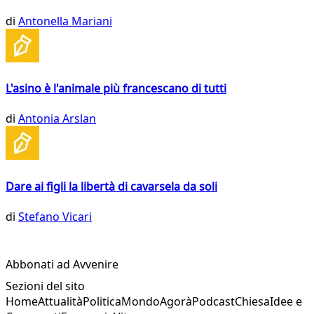
di
Antonella Mariani
L'asino è l'animale più francescano di tutti
di
Antonia Arslan
Dare ai figli la libertà di cavarsela da soli
di
Stefano Vicari
Abbonati ad Avvenire
Sezioni del sito
Home
Attualità
Politica
Mondo
Agorà
Podcast
Chiesa
Idee e