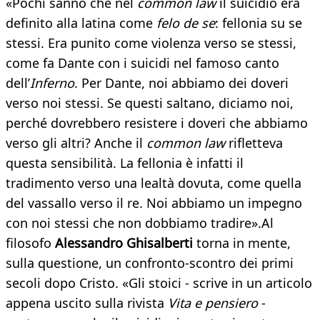
«Pochi sanno che nel
common law
il suicidio era
definito alla latina come
felo de se
: fellonia su se
stessi. Era punito come violenza verso se stessi,
come fa Dante con i suicidi nel famoso canto
dell’
Inferno
. Per Dante, noi abbiamo dei doveri
verso noi stessi. Se questi saltano, diciamo noi,
perché dovrebbero resistere i doveri che abbiamo
verso gli altri? Anche il
common law
rifletteva
questa sensibilità. La fellonia è infatti il
tradimento verso una lealtà dovuta, come quella
del vassallo verso il re. Noi abbiamo un impegno
con noi stessi che non dobbiamo tradire».Al
filosofo
Alessandro Ghisalberti
torna in mente,
sulla questione, un confronto-scontro dei primi
secoli dopo Cristo. «Gli stoici - scrive in un articolo
appena uscito sulla rivista
Vita e pensiero
-