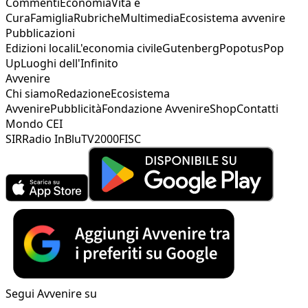
Commenti
Economia
Vita e
Cura
Famiglia
Rubriche
Multimedia
Ecosistema avvenire
Pubblicazioni
Edizioni locali
L'economia civile
Gutenberg
Popotus
Pop
Up
Luoghi dell'Infinito
Avvenire
Chi siamo
Redazione
Ecosistema
Avvenire
Pubblicità
Fondazione Avvenire
Shop
Contatti
Mondo CEI
SIR
Radio InBlu
TV2000
FISC
Segui Avvenire su