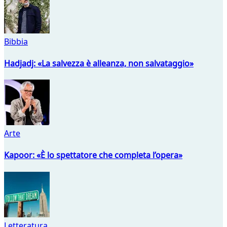
Bibbia
Hadjadj: «La salvezza è alleanza, non salvataggio»
Arte
Kapoor: «È lo spettatore che completa l’opera»
Letteratura