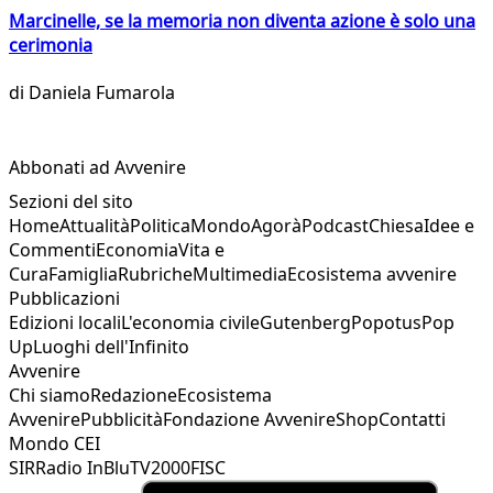
Marcinelle, se la memoria non diventa azione è solo una
cerimonia
di
Daniela Fumarola
Abbonati ad Avvenire
Sezioni del sito
Home
Attualità
Politica
Mondo
Agorà
Podcast
Chiesa
Idee e
Commenti
Economia
Vita e
Cura
Famiglia
Rubriche
Multimedia
Ecosistema avvenire
Pubblicazioni
Edizioni locali
L'economia civile
Gutenberg
Popotus
Pop
Up
Luoghi dell'Infinito
Avvenire
Chi siamo
Redazione
Ecosistema
Avvenire
Pubblicità
Fondazione Avvenire
Shop
Contatti
Mondo CEI
SIR
Radio InBlu
TV2000
FISC